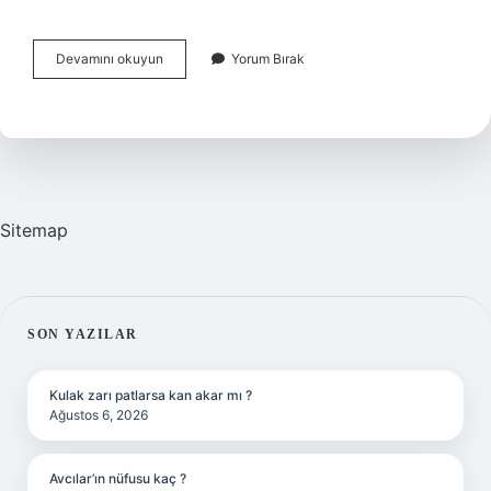
Burke
Devamını okuyun
Yorum Bırak
Neyi
Savunur
Sitemap
SIDEBAR
SON YAZILAR
Kulak zarı patlarsa kan akar mı ?
Ağustos 6, 2026
Avcılar’ın nüfusu kaç ?