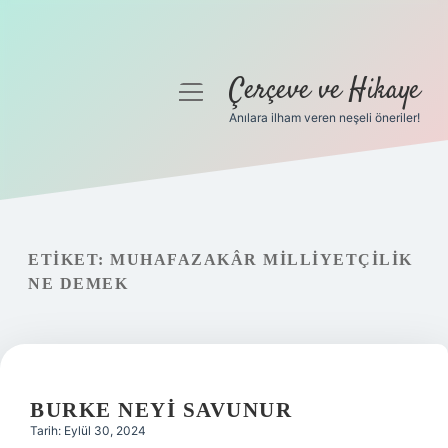
Çerçeve ve Hikaye
menüyü
aç
Anılara ilham veren neşeli öneriler!
Anasayfa
Gizlilik Politikası
Yasal Uyarı
ETIKET:
MUHAFAZAKÂR MILLIYETÇILIK
NE DEMEK
Hakkımızda
BURKE NEYI SAVUNUR
Tarih: Eylül 30, 2024