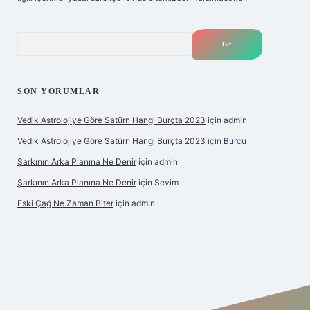
Arama
SON YORUMLAR
Vedik Astrolojiye Göre Satürn Hangi Burçta 2023
için
admin
Vedik Astrolojiye Göre Satürn Hangi Burçta 2023
için
Burcu
Şarkının Arka Planına Ne Denir
için
admin
Şarkının Arka Planına Ne Denir
için
Sevim
Eski Çağ Ne Zaman Biter
için
admin
et