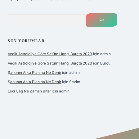
Arama
SON YORUMLAR
Vedik Astrolojiye Göre Satürn Hangi Burçta 2023
için
admin
Vedik Astrolojiye Göre Satürn Hangi Burçta 2023
için
Burcu
Şarkının Arka Planına Ne Denir
için
admin
Şarkının Arka Planına Ne Denir
için
Sevim
Eski Çağ Ne Zaman Biter
için
admin
t