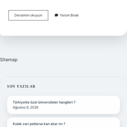
Atatürkün
Devamını okuyun
Yorum Bırak
Hazırladığı
Kitabın
Adı
Nedir
Sitemap
SIDEBAR
SON YAZILAR
Türkiye’de özel üniversiteler hangileri ?
Ağustos 9, 2026
Kulak zarı patlarsa kan akar mı ?