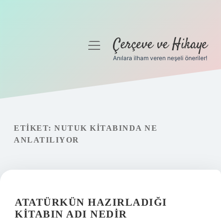
Çerçeve ve Hikaye
menüyü
aç
Anılara ilham veren neşeli öneriler!
Anasayfa
Gizlilik Politikası
Yasal Uyarı
ETIKET:
NUTUK KITABINDA NE
ANLATILIYOR
Hakkımızda
ATATÜRKÜN HAZIRLADIĞI
KITABIN ADI NEDIR