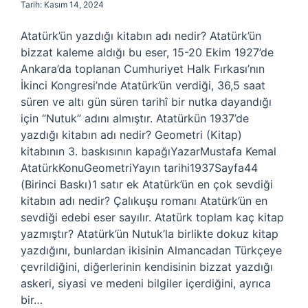
Tarih: Kasım 14, 2024
Atatürk’ün yazdığı kitabın adı nedir? Atatürk’ün
bizzat kaleme aldığı bu eser, 15-20 Ekim 1927’de
Ankara’da toplanan Cumhuriyet Halk Fırkası’nın
İkinci Kongresi’nde Atatürk’ün verdiği, 36,5 saat
süren ve altı gün süren tarihî bir nutka dayandığı
için “Nutuk” adını almıştır. Atatürkün 1937’de
yazdığı kitabın adı nedir? Geometri (Kitap)
kitabının 3. baskısının kapağıYazarMustafa Kemal
AtatürkKonuGeometriYayın tarihi1937Sayfa44
(Birinci Baskı)1 satır ek Atatürk’ün en çok sevdiği
kitabın adı nedir? Çalıkuşu romanı Atatürk’ün en
sevdiği edebi eser sayılır. Atatürk toplam kaç kitap
yazmıştır? Atatürk’ün Nutuk’la birlikte dokuz kitap
yazdığını, bunlardan ikisinin Almancadan Türkçeye
çevrildiğini, diğerlerinin kendisinin bizzat yazdığı
askeri, siyasi ve medeni bilgiler içerdiğini, ayrıca
bir…