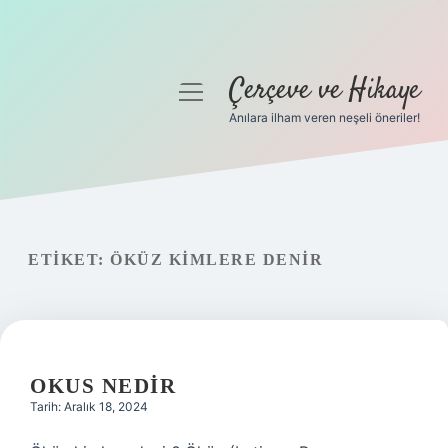
Çerçeve ve Hikaye
menüyü
aç
Anılara ilham veren neşeli öneriler!
Anasayfa
Gizlilik Politikası
Yasal Uyarı
ETIKET:
ÖKÜZ KIMLERE DENIR
Hakkımızda
OKUS NEDIR
Tarih: Aralık 18, 2024