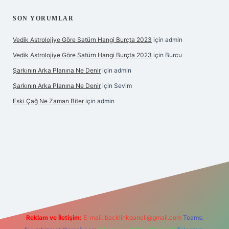
SON YORUMLAR
Vedik Astrolojiye Göre Satürn Hangi Burçta 2023
için
admin
Vedik Astrolojiye Göre Satürn Hangi Burçta 2023
için
Burcu
Şarkının Arka Planına Ne Denir
için
admin
Şarkının Arka Planına Ne Denir
için
Sevim
Eski Çağ Ne Zaman Biter
için
admin
ipbet
Reklam ve İletişim:
E-mail:
backlinkpaneli@gmail.com
Teams: