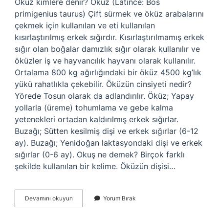
Öküz kimlere denir? Öküz (Latince: Bos
primigenius taurus) Çift sürmek ve öküz arabalarını
çekmek için kullanılan ve eti kullanılan
kısırlaştırılmış erkek sığırdır. Kısırlaştırılmamış erkek
sığır olan boğalar damızlık sığır olarak kullanılır ve
öküzler iş ve hayvancılık hayvanı olarak kullanılır.
Ortalama 800 kg ağırlığındaki bir öküz 4500 kg’lık
yükü rahatlıkla çekebilir. Öküzün cinsiyeti nedir?
Yörede Tosun olarak da adlandırılır. Öküz; Yapay
yollarla (üreme) tohumlama ve gebe kalma
yetenekleri ortadan kaldırılmış erkek sığırlar.
Buzağı; Sütten kesilmiş dişi ve erkek sığırlar (6-12
ay). Buzağı; Yenidoğan laktasyondaki dişi ve erkek
sığırlar (0-6 ay). Okuş ne demek? Birçok farklı
şekilde kullanılan bir kelime. Öküzün dişisi…
Okus
Devamını okuyun
Yorum Bırak
Nedir