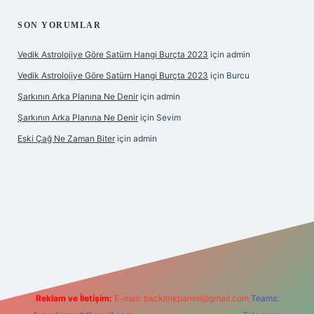
SON YORUMLAR
Vedik Astrolojiye Göre Satürn Hangi Burçta 2023
için
admin
Vedik Astrolojiye Göre Satürn Hangi Burçta 2023
için
Burcu
Şarkının Arka Planına Ne Denir
için
admin
Şarkının Arka Planına Ne Denir
için
Sevim
Eski Çağ Ne Zaman Biter
için
admin
pbet
Reklam ve İletişim:
E-mail:
backlinkpaneli@gmail.com
Teams: