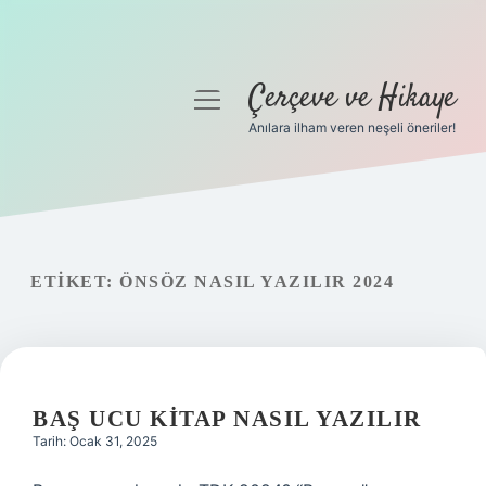
Çerçeve ve Hikaye
menüyü
aç
Anılara ilham veren neşeli öneriler!
Anasayfa
Gizlilik Politikası
Yasal Uyarı
ETIKET:
ÖNSÖZ NASIL YAZILIR 2024
Hakkımızda
BAŞ UCU KITAP NASIL YAZILIR
Tarih: Ocak 31, 2025