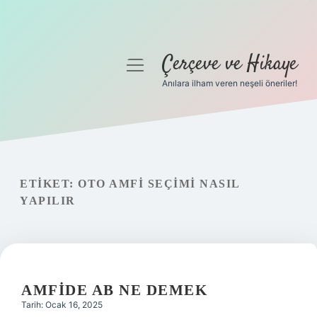
Çerçeve ve Hikaye
menüyü
aç
Anılara ilham veren neşeli öneriler!
Anasayfa
Gizlilik Politikası
Yasal Uyarı
ETIKET:
OTO AMFI SEÇIMI NASIL
YAPILIR
Hakkımızda
AMFIDE AB NE DEMEK
Tarih: Ocak 16, 2025