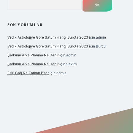
Arama
SON YORUMLAR
Vedik Astrolojiye Göre Satürn Hangi Burçta 2023
için
admin
Vedik Astrolojiye Göre Satürn Hangi Burçta 2023
için
Burcu
Şarkının Arka Planına Ne Denir
için
admin
Şarkının Arka Planına Ne Denir
için
Sevim
Eski Çağ Ne Zaman Biter
için
admin
et