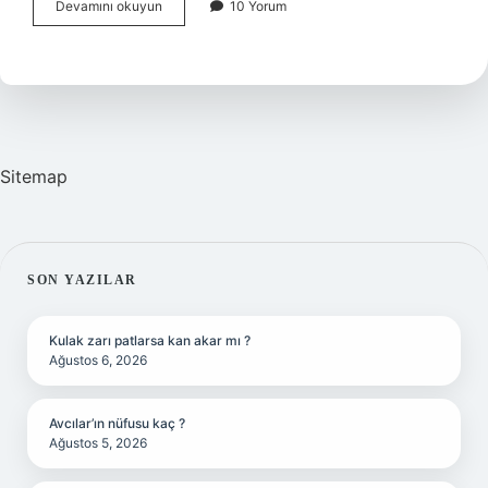
Bir
Devamını okuyun
10 Yorum
Metinde
Alıntı
Nasıl
Yapılır
Sitemap
SIDEBAR
SON YAZILAR
Kulak zarı patlarsa kan akar mı ?
Ağustos 6, 2026
Avcılar’ın nüfusu kaç ?
Ağustos 5, 2026