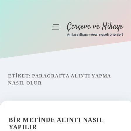
Çerçeve ve Hikaye
menüyü
aç
Anılara ilham veren neşeli öneriler!
Anasayfa
Gizlilik Politikası
Yasal Uyarı
ETIKET:
PARAGRAFTA ALINTI YAPMA
NASIL OLUR
Hakkımızda
BIR METINDE ALINTI NASIL
YAPILIR