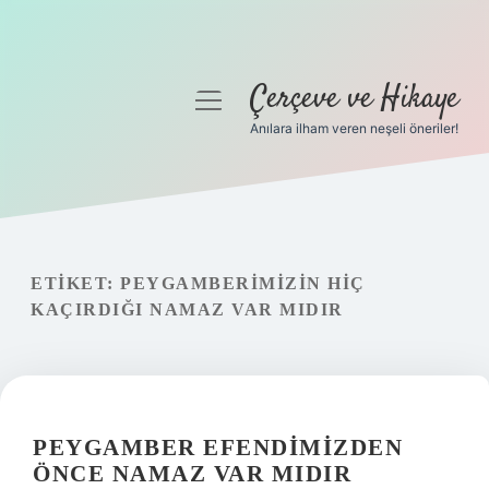
Çerçeve ve Hikaye
menüyü
aç
Anılara ilham veren neşeli öneriler!
Anasayfa
Gizlilik Politikası
Yasal Uyarı
ETIKET:
PEYGAMBERIMIZIN HIÇ
KAÇIRDIĞI NAMAZ VAR MIDIR
Hakkımızda
PEYGAMBER EFENDIMIZDEN
ÖNCE NAMAZ VAR MIDIR