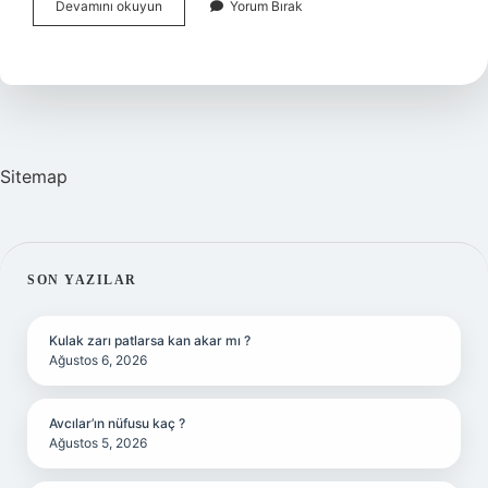
Peygamber
Devamını okuyun
Yorum Bırak
Efendimizden
Önce
Namaz
Var
Mıdır
Sitemap
SIDEBAR
SON YAZILAR
Kulak zarı patlarsa kan akar mı ?
Ağustos 6, 2026
Avcılar’ın nüfusu kaç ?
Ağustos 5, 2026