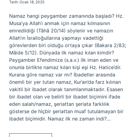
Tarih: Ocak 18, 2025
Namaz hangi peygamber zamanında başladı? Hz.
Musa’ya Allah’ı anmak için namaz kılmasının
emredildiği (Tâhâ 20/14) söylenir ve namazın
Allah’ın İsrailoğullarına yapmayı vadettiği
görevlerden biri olduğu ortaya çıkar (Bakara 2/83;
Mâide 5/12). Dünyada ilk namaz kılan kimdir?
Peygamber Efendimize (s.a.v.) ilk iman eden ve
onunla birlikte namaz kılan kişi eşi Hz. Hatice’dir.
Kurana göre namaz var mı? İbadetler arasında
önemli bir yer tutan namaz, Kur’an’da farz kılınan
vakitli bir ibadet olarak tanımlanmaktadır. Esasen
bir ibadet olan ve belirli bir ibadet biçimini ifade
eden salah/namaz, şeriattan şeriata farklılık
gösterse de hiçbir şeriattan muaf tutulamayan bir
ibadet biçimidir. Namaz ilk ne zaman indi?…