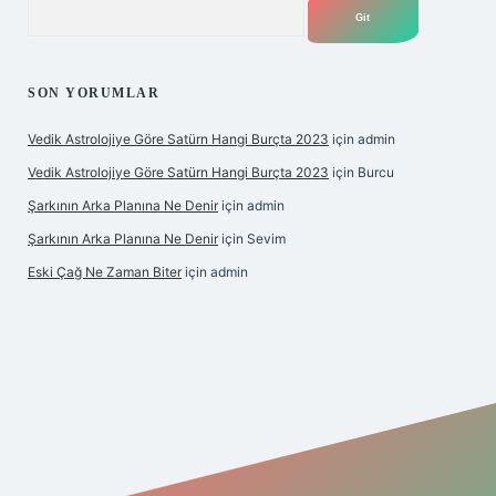
Arama
SON YORUMLAR
Vedik Astrolojiye Göre Satürn Hangi Burçta 2023
için
admin
Vedik Astrolojiye Göre Satürn Hangi Burçta 2023
için
Burcu
Şarkının Arka Planına Ne Denir
için
admin
Şarkının Arka Planına Ne Denir
için
Sevim
Eski Çağ Ne Zaman Biter
için
admin
et