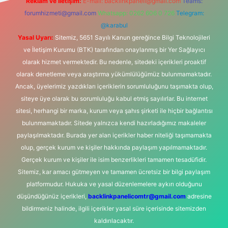
Reklam ve İletişim:
E-mail:
backlinkpaneli@gmail.com
Teams:
forumhizmeti@gmail.com
Whatsapp: 0262 606 0 726
Telegram:
@karabul
Yasal Uyarı:
Sitemiz, 5651 Sayılı Kanun gereğince Bilgi Teknolojileri
ve İletişim Kurumu (BTK) tarafından onaylanmış bir Yer Sağlayıcı
olarak hizmet vermektedir. Bu nedenle, sitedeki içerikleri proaktif
olarak denetleme veya araştırma yükümlülüğümüz bulunmamaktadır.
Ancak, üyelerimiz yazdıkları içeriklerin sorumluluğunu taşımakta olup,
siteye üye olarak bu sorumluluğu kabul etmiş sayılırlar. Bu internet
sitesi, herhangi bir marka, kurum veya şahıs şirketi ile hiçbir bağlantısı
bulunmamaktadır. Sitede yalnızca kendi hazırladığımız makaleler
paylaşılmaktadır. Burada yer alan içerikler haber niteliği taşımamakta
olup, gerçek kurum ve kişiler hakkında paylaşım yapılmamaktadır.
Gerçek kurum ve kişiler ile isim benzerlikleri tamamen tesadüfidir.
Sitemiz, kar amacı gütmeyen ve tamamen ücretsiz bir bilgi paylaşım
platformudur. Hukuka ve yasal düzenlemelere aykırı olduğunu
düşündüğünüz içerikleri,
backlinkpanelicomtr@gmail.com
adresine
bildirmeniz halinde, ilgili içerikler yasal süre içerisinde sitemizden
kaldırılacaktır.