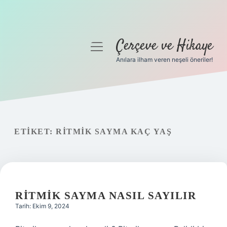
Çerçeve ve Hikaye
menüyü
aç
Anılara ilham veren neşeli öneriler!
Anasayfa
Gizlilik Politikası
Yasal Uyarı
ETIKET:
RITMIK SAYMA KAÇ YAŞ
Hakkımızda
RITMIK SAYMA NASIL SAYILIR
Tarih: Ekim 9, 2024