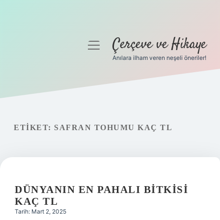
Çerçeve ve Hikaye
menüyü
aç
Anılara ilham veren neşeli öneriler!
Anasayfa
Gizlilik Politikası
Yasal Uyarı
ETIKET:
SAFRAN TOHUMU KAÇ TL
Hakkımızda
DÜNYANIN EN PAHALI BITKISI
KAÇ TL
Tarih: Mart 2, 2025