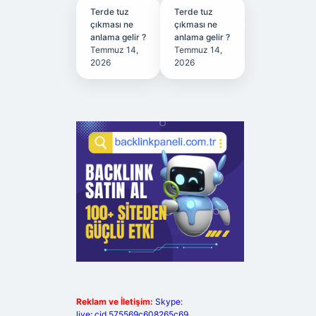
Terde tuz
Terde tuz
çıkması ne
çıkması ne
anlama gelir ?
anlama gelir ?
Temmuz 14,
Temmuz 14,
2026
2026
Reklam ve İletişim:
Skype:
live:.cid.575569c608265c69