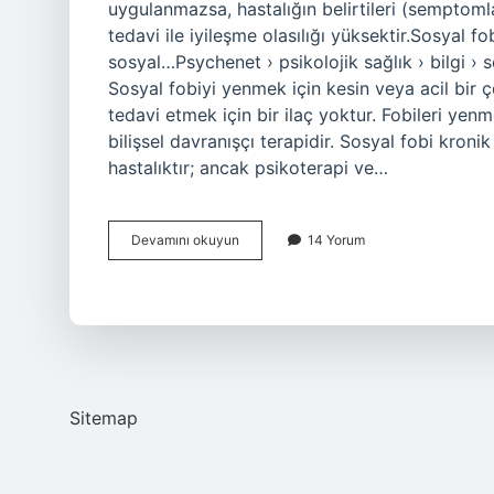
uygulanmazsa, hastalığın belirtileri (semptomlar
tedavi ile iyileşme olasılığı yüksektir.Sosyal f
sosyal…Psychenet › psikolojik sağlık › bilgi ›
Sosyal fobiyi yenmek için kesin veya acil bir ç
tedavi etmek için bir ilaç yoktur. Fobileri yenm
bilişsel davranışçı terapidir. Sosyal fobi kron
hastalıktır; ancak psikoterapi ve…
Sosyal
Devamını okuyun
14 Yorum
Fobi
Kaç
Ay
Sürer
Sitemap