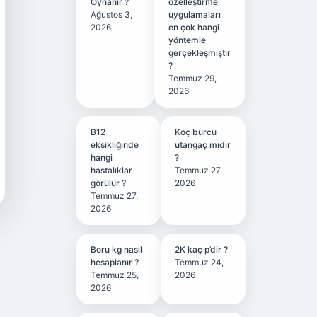
Oynanır ?
özelleştirme
Ağustos 3,
uygulamaları
2026
en çok hangi
yöntemle
gerçekleşmiştir
?
Temmuz 29,
2026
B12
Koç burcu
eksikliğinde
utangaç mıdır
hangi
?
hastalıklar
Temmuz 27,
görülür ?
2026
Temmuz 27,
2026
Boru kg nasıl
2K kaç p’dir ?
hesaplanır ?
Temmuz 24,
Temmuz 25,
2026
2026