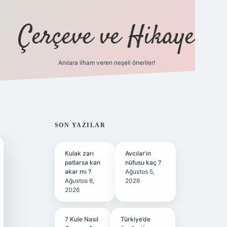
Çerçeve ve Hikaye
Anılara ilham veren neşeli öneriler!
tulipbet
SIDEBAR
SON YAZILAR
Kulak zarı
Avcılar’ın
patlarsa kan
nüfusu kaç ?
akar mı ?
Ağustos 5,
Ağustos 6,
2026
2026
7 Kule Nasıl
Türkiye’de