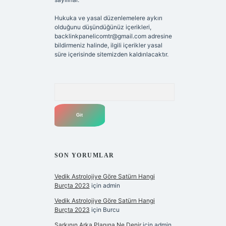
Hukuka ve yasal düzenlemelere aykırı
olduğunu düşündüğünüz içerikleri,
backlinkpanelicomtr@gmail.com
adresine
bildirmeniz halinde, ilgili içerikler yasal
süre içerisinde sitemizden kaldırılacaktır.
Arama
SON YORUMLAR
Vedik Astrolojiye Göre Satürn Hangi
Burçta 2023
için
admin
Vedik Astrolojiye Göre Satürn Hangi
Burçta 2023
için
Burcu
Şarkının Arka Planına Ne Denir
için
admin