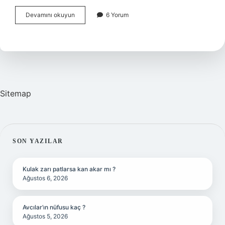
Spor
Devamını okuyun
6 Yorum
Yapan
Biri
Kahvaltıda
Ne
Yemeli
Sitemap
SIDEBAR
SON YAZILAR
Kulak zarı patlarsa kan akar mı ?
Ağustos 6, 2026
Avcılar’ın nüfusu kaç ?
Ağustos 5, 2026