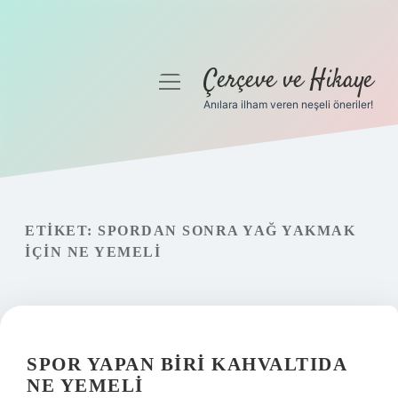
Çerçeve ve Hikaye
menüyü
aç
Anılara ilham veren neşeli öneriler!
Anasayfa
Gizlilik Politikası
Yasal Uyarı
ETIKET:
SPORDAN SONRA YAĞ YAKMAK
IÇIN NE YEMELI
Hakkımızda
SPOR YAPAN BIRI KAHVALTIDA
NE YEMELI