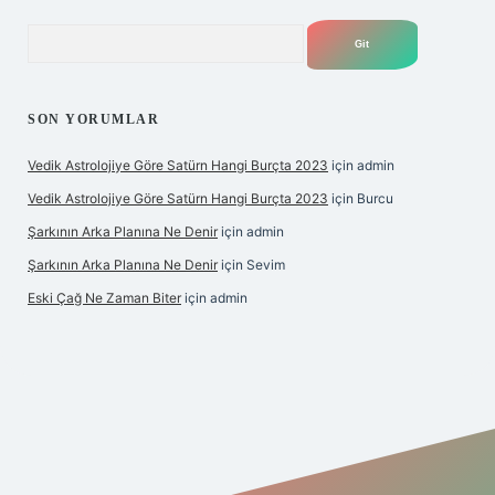
Arama
SON YORUMLAR
Vedik Astrolojiye Göre Satürn Hangi Burçta 2023
için
admin
Vedik Astrolojiye Göre Satürn Hangi Burçta 2023
için
Burcu
Şarkının Arka Planına Ne Denir
için
admin
Şarkının Arka Planına Ne Denir
için
Sevim
Eski Çağ Ne Zaman Biter
için
admin
t