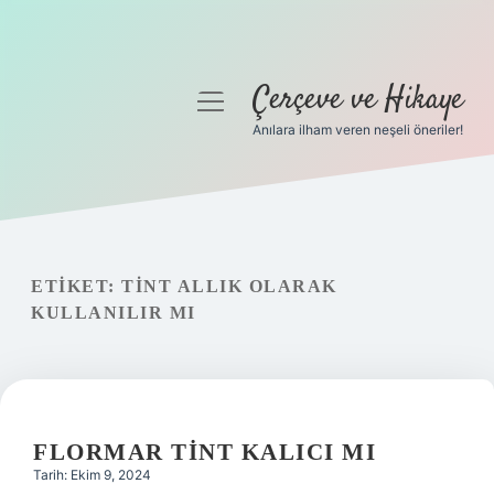
Çerçeve ve Hikaye
menüyü
aç
Anılara ilham veren neşeli öneriler!
Anasayfa
Gizlilik Politikası
Yasal Uyarı
ETIKET:
TINT ALLIK OLARAK
KULLANILIR MI
Hakkımızda
FLORMAR TINT KALICI MI
Tarih: Ekim 9, 2024