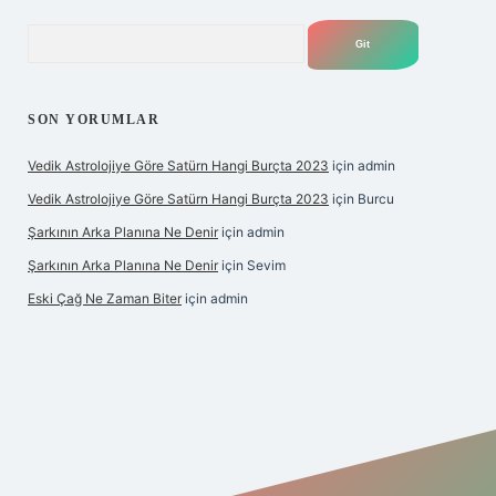
Arama
SON YORUMLAR
Vedik Astrolojiye Göre Satürn Hangi Burçta 2023
için
admin
Vedik Astrolojiye Göre Satürn Hangi Burçta 2023
için
Burcu
Şarkının Arka Planına Ne Denir
için
admin
Şarkının Arka Planına Ne Denir
için
Sevim
Eski Çağ Ne Zaman Biter
için
admin
et