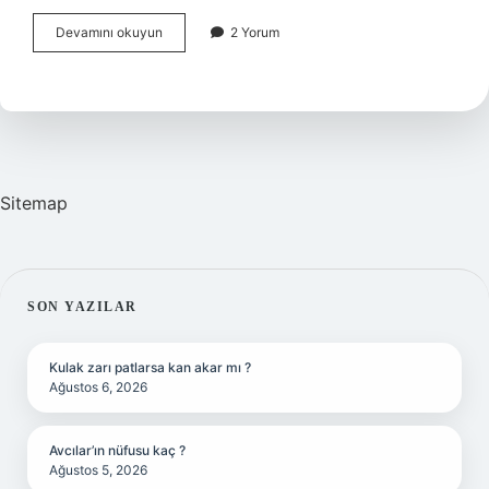
Türk
Devamını okuyun
2 Yorum
Telekom
Aşmayan
Paket
Nasıl
Yapılır
Sitemap
SIDEBAR
SON YAZILAR
Kulak zarı patlarsa kan akar mı ?
Ağustos 6, 2026
Avcılar’ın nüfusu kaç ?
Ağustos 5, 2026