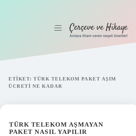
Çerçeve ve Hikaye
menüyü
aç
Anılara ilham veren neşeli öneriler!
Anasayfa
Gizlilik Politikası
Yasal Uyarı
ETIKET:
TÜRK TELEKOM PAKET AŞIM
ÜCRETI NE KADAR
Hakkımızda
TÜRK TELEKOM AŞMAYAN
PAKET NASIL YAPILIR