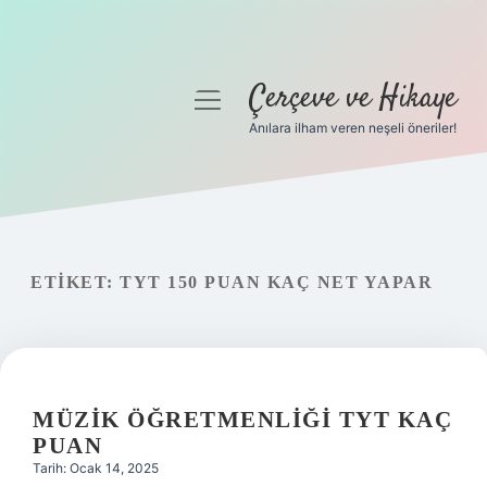
Çerçeve ve Hikaye
menüyü
aç
Anılara ilham veren neşeli öneriler!
Anasayfa
Gizlilik Politikası
Yasal Uyarı
ETIKET:
TYT 150 PUAN KAÇ NET YAPAR
Hakkımızda
MÜZIK ÖĞRETMENLIĞI TYT KAÇ
PUAN
Tarih: Ocak 14, 2025