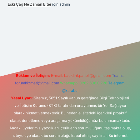
Eski Çağ Ne Zaman Biter
için
admin
pbet
Reklam ve İletişim:
E-mail:
backlinkpaneli@gmail.com
Teams:
forumhizmeti@gmail.com
Whatsapp: 0262 606 0 726
Telegram:
@karabul
Yasal Uyarı:
Sitemiz, 5651 Sayılı Kanun gereğince Bilgi Teknolojileri
ve İletişim Kurumu (BTK) tarafından onaylanmış bir Yer Sağlayıcı
olarak hizmet vermektedir. Bu nedenle, sitedeki içerikleri proaktif
olarak denetleme veya araştırma yükümlülüğümüz bulunmamaktadır.
Ancak, üyelerimiz yazdıkları içeriklerin sorumluluğunu taşımakta olup,
siteye üye olarak bu sorumluluğu kabul etmiş sayılırlar. Bu internet