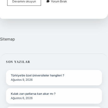
Müzik
Devamını okuyun
Yorum Bırak
Öğretmenliği
Tyt
Kaç
Puan
Sitemap
SIDEBAR
SON YAZILAR
Türkiye’de özel üniversiteler hangileri ?
Ağustos 9, 2026
Kulak zarı patlarsa kan akar mı ?
Ağustos 6, 2026