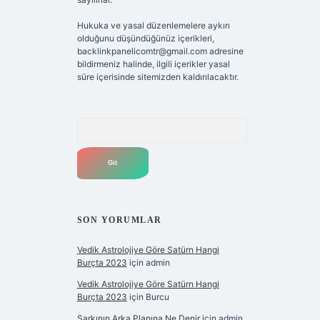
Hukuka ve yasal düzenlemelere aykırı
olduğunu düşündüğünüz içerikleri,
backlinkpanelicomtr@gmail.com
adresine
bildirmeniz halinde, ilgili içerikler yasal
süre içerisinde sitemizden kaldırılacaktır.
Arama
SON YORUMLAR
Vedik Astrolojiye Göre Satürn Hangi
Burçta 2023
için
admin
Vedik Astrolojiye Göre Satürn Hangi
Burçta 2023
için
Burcu
Şarkının Arka Planına Ne Denir
için
admin