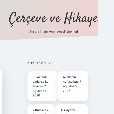
Çerçeve ve Hikaye
Anılara ilham veren neşeli öneriler!
tulipbet
SIDEBAR
SON YAZILAR
Kulak zarı
Avcılar’ın
patlarsa kan
nüfusu kaç ?
akar mı ?
Ağustos 5,
Ağustos 6,
2026
2026
7 Kule Nasıl
Türkiye’de