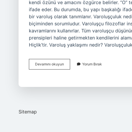
kendi özünü ve amacını özgürce belirler. “O” te
ifade eder. Bu durumda, bu yapı başkalığı ifa
bir varoluş olarak tanımlanır. Varoluşçuluk ne
biçiminden sorumludur. Varoluşçu filozoflar ins
kavramlarını kullanırlar. Tüm varoluşçu düşünü
prensipleri haline getirmekten kendilerini alama
Hiçlik’tir. Varoluş yaklaşımı nedir? Varoluşçulu
Varoluş
Devamını okuyun
Yorum Bırak
Nedir
Felsefe
Sitemap