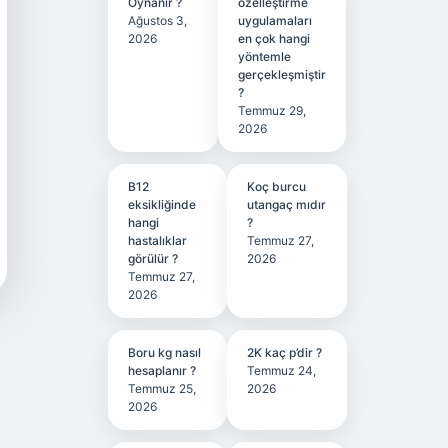
Oynanır ?
özelleştirme
Ağustos 3,
uygulamaları
2026
en çok hangi
yöntemle
gerçekleşmiştir
?
Temmuz 29,
2026
B12
Koç burcu
eksikliğinde
utangaç mıdır
hangi
?
hastalıklar
Temmuz 27,
görülür ?
2026
Temmuz 27,
2026
Boru kg nasıl
2K kaç p’dir ?
hesaplanır ?
Temmuz 24,
Temmuz 25,
2026
2026