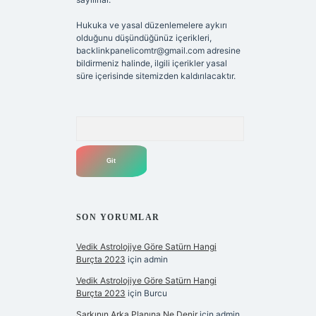
Hukuka ve yasal düzenlemelere aykırı
olduğunu düşündüğünüz içerikleri,
backlinkpanelicomtr@gmail.com
adresine
bildirmeniz halinde, ilgili içerikler yasal
süre içerisinde sitemizden kaldırılacaktır.
Arama
SON YORUMLAR
Vedik Astrolojiye Göre Satürn Hangi
Burçta 2023
için
admin
Vedik Astrolojiye Göre Satürn Hangi
Burçta 2023
için
Burcu
Şarkının Arka Planına Ne Denir
için
admin