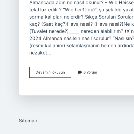
Almancada adın ne nasıl okunur? – Wie Heissen 
telaffuz edilir? “Wie heißt du?” şu şekilde yazıl
sorma kalıpları nelerdir? Sıkça Sorulan Sorular 
kaç? (Saat kaç?)Hava nasıl? (Hava nasıl?)Ne 
(Tuvalet nerede?)_____ nereden alabilirim? (
2024 Almanca nasılsın nasıl sorulur? “Nasılsın
(resmi kullanım) selamlaşmanın hemen ardından 
nezaket…
Adın
Devamını okuyun
6 Yorum
Ne
Sorusu
Almanca
Sitemap