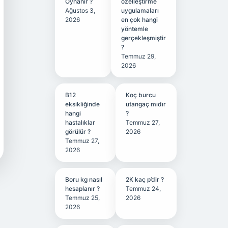
Oynanır ?
özelleştirme
Ağustos 3,
uygulamaları
2026
en çok hangi
yöntemle
gerçekleşmiştir
?
Temmuz 29,
2026
B12
Koç burcu
eksikliğinde
utangaç mıdır
hangi
?
hastalıklar
Temmuz 27,
görülür ?
2026
Temmuz 27,
2026
Boru kg nasıl
2K kaç p’dir ?
hesaplanır ?
Temmuz 24,
Temmuz 25,
2026
2026