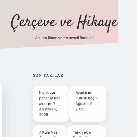
Çerçeve ve Hikaye
Anılara ilham veren neşeli öneriler!
tulipbet
SIDEBAR
SON YAZILAR
Kulak zarı
Avcılar’ın
patlarsa kan
nüfusu kaç ?
akar mı ?
Ağustos 5,
Ağustos 6,
2026
2026
7 Kule Nasıl
Türkiye’de