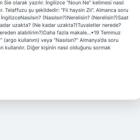
Sie olarak yazılır. İngilizce “Noun Ne” kelimesi nasıl
ır. Telaffuzu şu şekildedir: “Fii haysin Zii”. Almanca soru
İngilizceNasılsın? (Nasılsın?)Nerelisin? (Nerelisin?)Saat
kadar uzakta? (Ne kadar uzakta?)Tuvaletler nerede?
X nereden alabilirim?)Daha fazla makale…•19 Temmuz
?” (argo kullanım) veya “Nasılsın?” Almanya’da soru
kullanılır. Diğer kişinin nasıl olduğunu sormak