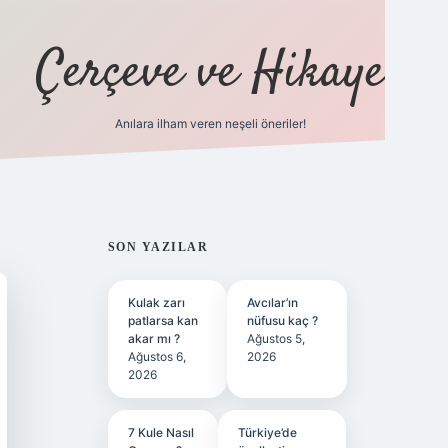
Çerçeve ve Hikaye
Anılara ilham veren neşeli öneriler!
tulipbet
SIDEBAR
SON YAZILAR
Kulak zarı
Avcılar’ın
patlarsa kan
nüfusu kaç ?
akar mı ?
Ağustos 5,
Ağustos 6,
2026
2026
7 Kule Nasıl
Türkiye’de