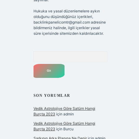
Hukuka ve yasal düzenlemelere aykırı
olduğunu düşündüğünüz içerikleri,
backlinkpanelicomtr@gmail.com
adresine
bildirmeniz halinde, ilgili içerikler yasal
süre içerisinde sitemizden kaldırılacaktır.
Arama
SON YORUMLAR
Vedik Astrolojiye Göre Satürn Hangi
Burçta 2023
için
admin
Vedik Astrolojiye Göre Satürn Hangi
Burçta 2023
için
Burcu
Şarkının Arka Planına Ne Denir
için
admin