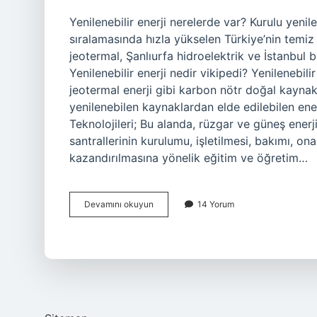
Yenilenebilir enerji nerelerde var? Kurulu yenil
sıralamasında hızla yükselen Türkiye’nin temiz
jeotermal, Şanlıurfa hidroelektrik ve İstanbul b
Yenilenebilir enerji nedir vikipedi? Yenilenebilir
jeotermal enerji gibi karbon nötr doğal kaynak
yenilenebilen kaynaklardan elde edilebilen enerji
Teknolojileri; Bu alanda, rüzgar ve güneş enerj
santrallerinin kurulumu, işletilmesi, bakımı, onar
kazandırılmasına yönelik eğitim ve öğretim…
Yenilenebilir
Devamını okuyun
14 Yorum
Enerji
Nedir
Örnek
Veriniz