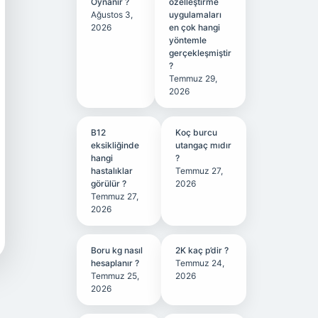
Oynanır ?
özelleştirme
Ağustos 3,
uygulamaları
2026
en çok hangi
yöntemle
gerçekleşmiştir
?
Temmuz 29,
2026
B12
Koç burcu
eksikliğinde
utangaç mıdır
hangi
?
hastalıklar
Temmuz 27,
görülür ?
2026
Temmuz 27,
2026
Boru kg nasıl
2K kaç p’dir ?
hesaplanır ?
Temmuz 24,
Temmuz 25,
2026
2026