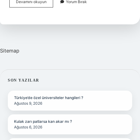
Anlamak
Devamını okuyun
Yorum Bırak
Eş
Anlamlısı
Ne
Sitemap
SIDEBAR
SON YAZILAR
Türkiye’de özel üniversiteler hangileri ?
Ağustos 9, 2026
Kulak zarı patlarsa kan akar mı ?
Ağustos 6, 2026