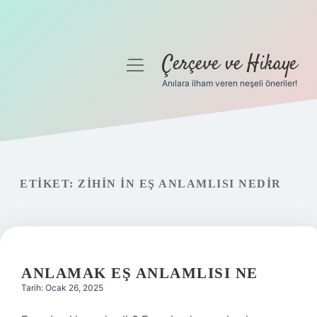
Çerçeve ve Hikaye
menüyü
aç
Anılara ilham veren neşeli öneriler!
Anasayfa
Gizlilik Politikası
Yasal Uyarı
ETIKET:
ZIHIN IN EŞ ANLAMLISI NEDIR
Hakkımızda
ANLAMAK EŞ ANLAMLISI NE
Tarih: Ocak 26, 2025