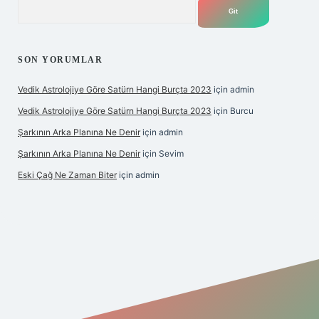
Arama
SON YORUMLAR
Vedik Astrolojiye Göre Satürn Hangi Burçta 2023
için
admin
Vedik Astrolojiye Göre Satürn Hangi Burçta 2023
için
Burcu
Şarkının Arka Planına Ne Denir
için
admin
Şarkının Arka Planına Ne Denir
için
Sevim
Eski Çağ Ne Zaman Biter
için
admin
ipbet