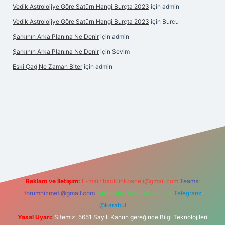
Vedik Astrolojiye Göre Satürn Hangi Burçta 2023
için
admin
Vedik Astrolojiye Göre Satürn Hangi Burçta 2023
için
Burcu
Şarkının Arka Planına Ne Denir
için
admin
Şarkının Arka Planına Ne Denir
için
Sevim
Eski Çağ Ne Zaman Biter
için
admin
lipbet
Reklam ve İletişim:
E-mail:
backlinkpaneli@gmail.com
Teams:
forumhizmeti@gmail.com
Whatsapp: 0262 606 0 726
Telegram:
@karabul
Yasal Uyarı:
Sitemiz, 5651 Sayılı Kanun gereğince Bilgi Teknolojileri