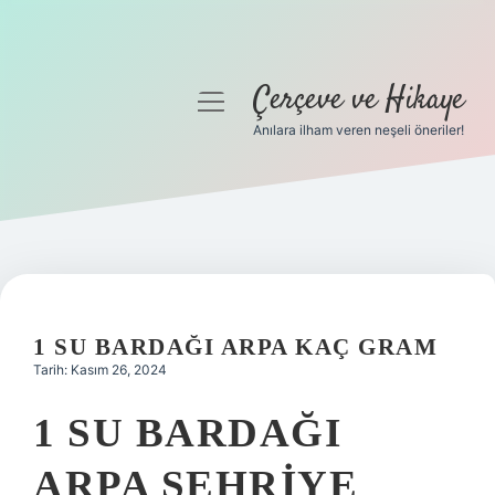
Çerçeve ve Hikaye
menüyü
aç
Anılara ilham veren neşeli öneriler!
Anasayfa
Gizlilik Politikası
Yasal Uyarı
Hakkımızda
1 SU BARDAĞI ARPA KAÇ GRAM
Tarih: Kasım 26, 2024
1 SU BARDAĞI
ARPA ŞEHRIYE