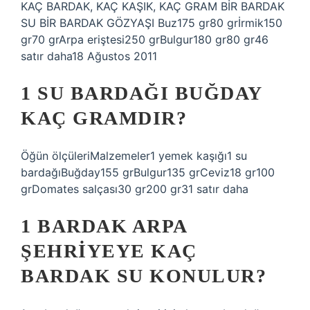
KAÇ BARDAK, KAÇ KAŞIK, KAÇ GRAM BİR BARDAK
SU BİR BARDAK GÖZYAŞI Buz175 gr80 grİrmik150
gr70 grArpa eriştesi250 grBulgur180 gr80 gr46
satır daha18 ​​Ağustos 2011
1 SU BARDAĞI BUĞDAY
KAÇ GRAMDIR?
Öğün ölçüleriMalzemeler1 yemek kaşığı1 su
bardağıBuğday155 grBulgur135 grCeviz18 gr100
grDomates salçası30 gr200 gr31 satır daha
1 BARDAK ARPA
ŞEHRIYEYE KAÇ
BARDAK SU KONULUR?