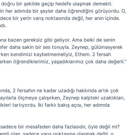
ve doğru bir şekilde geçip hedefe ulaşmak demekti.
p’in her adımda bir şeyler daha öğrendiğini görüyordu. O,
ece bir yerin varış noktasında değil, her anın içinde.
dı.
na bazen gereksiz gibi geliyor. Ama belki de senin
sefer daha sakin bir ses tonuyla. Zeynep, gülümseyerek
rken kendimizi kaybetmemeliyiz, Ethem. 2 fersah
arken öğrendiklerimiz, yaşadıklarımız çok daha değerli.”
nda, 2 fersahın ne kadar uzadığı hakkında artık çok
ayılarla ölçmeye çalışırken, Zeynep kalpteki uzaklıkları,
leri tartıyordu. İki farklı bakış açısı, her adımda
 sadece bir mesafeden daha fazlasıdır, öyle değil mi?
 önemli olan, sadece varış noktasına ulaşmak değil, o