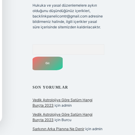
Hukuka ve yasal düzenlemelere aykırı
olduğunu düşündüğünüz içerikleri,
backlinkpanelicomtr@gmail.com
adresine
bildirmeniz halinde, ilgili içerikler yasal
süre içerisinde sitemizden kaldırılacaktır.
Arama
SON YORUMLAR
Vedik Astrolojiye Göre Satürn Hangi
Burçta 2023
için
admin
Vedik Astrolojiye Göre Satürn Hangi
Burçta 2023
için
Burcu
Şarkının Arka Planına Ne Denir
için
admin