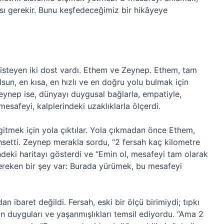
ası gerekir. Bunu keşfedeceğimiz bir hikâyeye
 isteyen iki dost vardı. Ethem ve Zeynep. Ethem, tam
sun, en kısa, en hızlı ve en doğru yolu bulmak için
. Zeynep ise, dünyayı duygusal bağlarla, empatiyle,
 mesafeyi, kalplerindeki uzaklıklarla ölçerdi.
itmek için yola çıktılar. Yola çıkmadan önce Ethem,
ahsetti. Zeynep merakla sordu, “2 fersah kaç kilometre
ndeki haritayı gösterdi ve “Emin ol, mesafeyi tam olarak
eken bir şey var: Burada yürümek, bu mesafeyi
 ibaret değildi. Fersah, eski bir ölçü birimiydi; tıpkı
n duyguları ve yaşanmışlıkları temsil ediyordu. “Ama 2