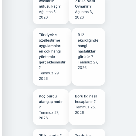
Avcılar’ın
7 Kule Nasıl
nüfusu kaç ?
Oynanır ?
Ağustos 5,
Ağustos 3,
2026
2026
Türkiye’de
B12
özelleştirme
eksikliğinde
uygulamaları
hangi
en çok hangi
hastalıklar
yöntemle
görülür ?
gerçekleşmiştir
Temmuz 27,
?
2026
Temmuz 29,
2026
Koç burcu
Boru kg nasıl
utangaç mıdır
hesaplanır ?
?
Temmuz 25,
Temmuz 27,
2026
2026
2K kaç p’dir ?
Terde tuz