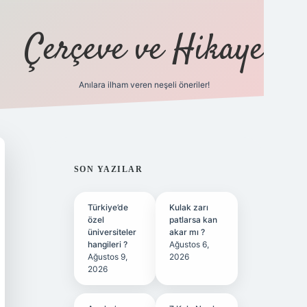
Çerçeve ve Hikaye
Anılara ilham veren neşeli öneriler!
tulipbet
SIDEBAR
SON YAZILAR
Türkiye’de
Kulak zarı
özel
patlarsa kan
üniversiteler
akar mı ?
hangileri ?
Ağustos 6,
Ağustos 9,
2026
2026