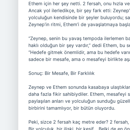
Ethem için her şey netti. 2 fersah, onu hızla 
Ancak yol ilerledikçe, bir şey fark etti: Zeyne
yolculuğun kendisinde bir şeyler buluyordu; sad
Zeynep’in ritmi, Ethem’i de yavaşlatmaya başla
“Zeynep, senin bu yavaş tempoda ilerlemen ba
haklı olduğun bir şey vardır,” dedi Ethem, bu 
“Hedefe gitmek önemlidir, ama bu hedefe varı
sadece bir mesafe, ama o mesafeyi birlikte aş
Sonuç: Bir Mesafe, Bir Farklılık
Zeynep ve Ethem sonunda kasabaya ulaştıkları
daha fazla fikir sahibiydiler. Ethem, mesafeyi s
paylaşılan anları ve yolculuğun sunduğu güzellik
birbirini tamamlıyor, bir bütün oluyordu.
Peki, sizce 2 fersah kaç metre eder? 2 fersah,
Bir yolculuk, bir ilişki, bir keşif… Belki de en