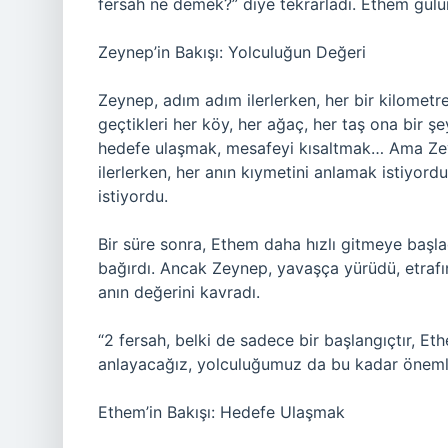
fersah ne demek?” diye tekrarladı. Ethem gülü
Zeynep’in Bakışı: Yolculuğun Değeri
Zeynep, adım adım ilerlerken, her bir kilometre
geçtikleri her köy, her ağaç, her taş ona bir şe
hedefe ulaşmak, mesafeyi kısaltmak… Ama Zey
ilerlerken, her anın kıymetini anlamak istiyor
istiyordu.
Bir süre sonra, Ethem daha hızlı gitmeye başla
bağırdı. Ancak Zeynep, yavaşça yürüdü, etrafınd
anın değerini kavradı.
“2 fersah, belki de sadece bir başlangıçtır, Et
anlayacağız, yolculuğumuz da bu kadar önemli
Ethem’in Bakışı: Hedefe Ulaşmak