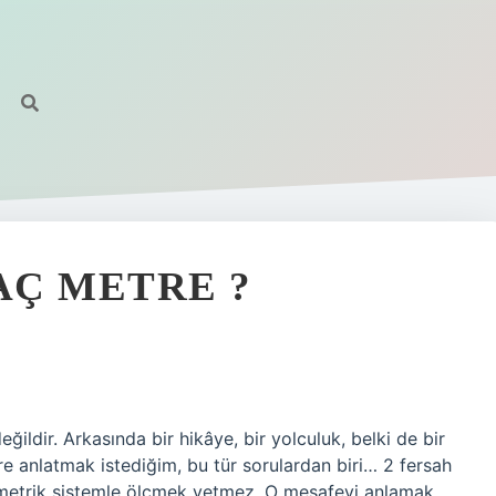
AÇ METRE ?
eğildir. Arkasında bir hikâye, bir yolculuk, belki de bir
re anlatmak istediğim, bu tür sorulardan biri… 2 fersah
metrik sistemle ölçmek yetmez. O mesafeyi anlamak,