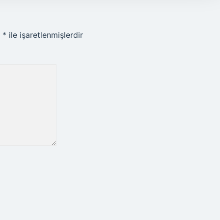
r
*
ile işaretlenmişlerdir