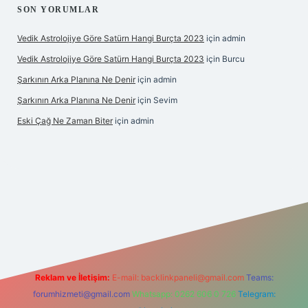
SON YORUMLAR
Vedik Astrolojiye Göre Satürn Hangi Burçta 2023
için
admin
Vedik Astrolojiye Göre Satürn Hangi Burçta 2023
için
Burcu
Şarkının Arka Planına Ne Denir
için
admin
Şarkının Arka Planına Ne Denir
için
Sevim
Eski Çağ Ne Zaman Biter
için
admin
ipbet
Reklam ve İletişim:
E-mail:
backlinkpaneli@gmail.com
Teams:
forumhizmeti@gmail.com
Whatsapp: 0262 606 0 726
Telegram: