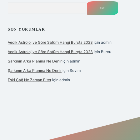
Arama
SON YORUMLAR
Vedik Astrolojiye Göre Satürn Hangi Burçta 2023
için
admin
Vedik Astrolojiye Göre Satürn Hangi Burçta 2023
için
Burcu
Şarkının Arka Planına Ne Denir
için
admin
Şarkının Arka Planına Ne Denir
için
Sevim
Eski Çağ Ne Zaman Biter
için
admin
lipbet