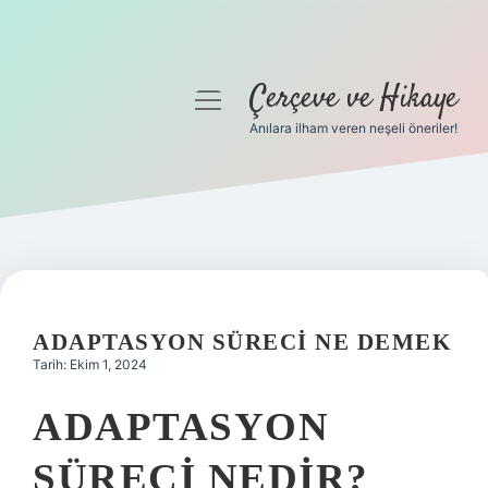
Çerçeve ve Hikaye
menüyü
aç
Anılara ilham veren neşeli öneriler!
Anasayfa
Gizlilik Politikası
Yasal Uyarı
Hakkımızda
ADAPTASYON SÜRECI NE DEMEK
Tarih: Ekim 1, 2024
ADAPTASYON
SÜRECI NEDIR?