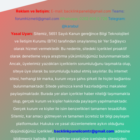
Reklam ve İletişim:
E-mail:
backlinkpaneli@gmail.com
Teams:
forumhizmeti@gmail.com
Whatsapp: 0262 606 0 726
Telegram:
@karabul
Yasal Uyarı:
Sitemiz, 5651 Sayılı Kanun gereğince Bilgi Teknolojileri
ve İletişim Kurumu (BTK) tarafından onaylanmış bir Yer Sağlayıcı
olarak hizmet vermektedir. Bu nedenle, sitedeki içerikleri proaktif
olarak denetleme veya araştırma yükümlülüğümüz bulunmamaktadır.
Ancak, üyelerimiz yazdıkları içeriklerin sorumluluğunu taşımakta olup,
siteye üye olarak bu sorumluluğu kabul etmiş sayılırlar. Bu internet
sitesi, herhangi bir marka, kurum veya şahıs şirketi ile hiçbir bağlantısı
bulunmamaktadır. Sitede yalnızca kendi hazırladığımız makaleler
paylaşılmaktadır. Burada yer alan içerikler haber niteliği taşımamakta
olup, gerçek kurum ve kişiler hakkında paylaşım yapılmamaktadır.
Gerçek kurum ve kişiler ile isim benzerlikleri tamamen tesadüfidir.
Sitemiz, kar amacı gütmeyen ve tamamen ücretsiz bir bilgi paylaşım
platformudur. Hukuka ve yasal düzenlemelere aykırı olduğunu
düşündüğünüz içerikleri,
backlinkpanelicomtr@gmail.com
adresine
bildirmeniz halinde, ilgili içerikler yasal süre içerisinde sitemizden