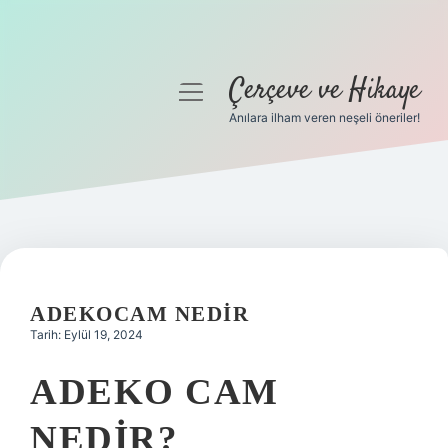
Çerçeve ve Hikaye
menüyü
aç
Anılara ilham veren neşeli öneriler!
Anasayfa
Gizlilik Politikası
Yasal Uyarı
Hakkımızda
ADEKOCAM NEDIR
Tarih: Eylül 19, 2024
ADEKO CAM
NEDIR?