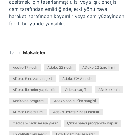
azaltmak için tasarlanmıştır. Isı veya ışık enerjisi
cam tarafından emildiğinde, etki yönü hava
hareketi tarafından kaydırılır veya cam yüzeyinden
farklı bir yönde yansıtılır.
Tarih:
Makaleler
Adeko 17 nedir
Adeko 22 nedir
ADeko 22 ücretli mi
ADeko 6 ne zaman çıktı
Adeko CAM nedir
ADeko ile neler yapılabilir
Adeko kaç TL
ADeko kimin
Adeko ne programı
Adeko son sürüm hangisi
ADeko ücretsiz mi
Adeko ücretsiz nasıl indirilir
Cad cam nedir ne işe yarar
Çizim hangi programda yapılır
En kaliteli cam nedir
Low E cam ne işe yarar