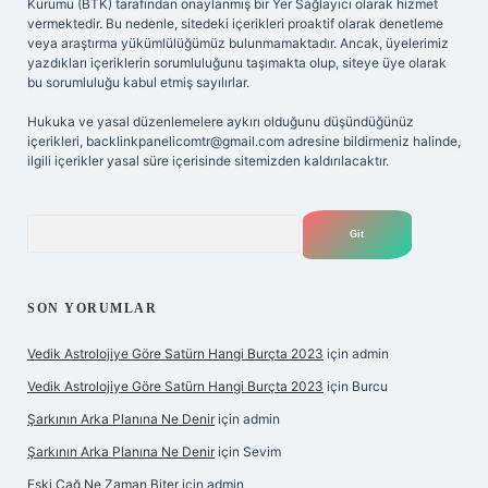
Kurumu (BTK) tarafından onaylanmış bir Yer Sağlayıcı olarak hizmet
vermektedir. Bu nedenle, sitedeki içerikleri proaktif olarak denetleme
veya araştırma yükümlülüğümüz bulunmamaktadır. Ancak, üyelerimiz
yazdıkları içeriklerin sorumluluğunu taşımakta olup, siteye üye olarak
bu sorumluluğu kabul etmiş sayılırlar.
Hukuka ve yasal düzenlemelere aykırı olduğunu düşündüğünüz
içerikleri,
backlinkpanelicomtr@gmail.com
adresine bildirmeniz halinde,
ilgili içerikler yasal süre içerisinde sitemizden kaldırılacaktır.
Arama
SON YORUMLAR
Vedik Astrolojiye Göre Satürn Hangi Burçta 2023
için
admin
Vedik Astrolojiye Göre Satürn Hangi Burçta 2023
için
Burcu
Şarkının Arka Planına Ne Denir
için
admin
Şarkının Arka Planına Ne Denir
için
Sevim
Eski Çağ Ne Zaman Biter
için
admin