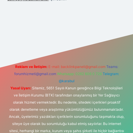
ulipbet
Reklam ve İletişim:
E-mail:
backlinkpaneli@gmail.com
Teams:
forumhizmeti@gmail.com
Whatsapp: 0262 606 0 726
Telegram:
@karabul
Yasal Uyarı:
Sitemiz, 5651 Sayılı Kanun gereğince Bilgi Teknolojileri
ve İletişim Kurumu (BTK) tarafından onaylanmış bir Yer Sağlayıcı
olarak hizmet vermektedir. Bu nedenle, sitedeki içerikleri proaktif
olarak denetleme veya araştırma yükümlülüğümüz bulunmamaktadır.
Ancak, üyelerimiz yazdıkları içeriklerin sorumluluğunu taşımakta olup,
siteye üye olarak bu sorumluluğu kabul etmiş sayılırlar. Bu internet
sitesi, herhangi bir marka, kurum veya şahıs şirketi ile hiçbir bağlantısı