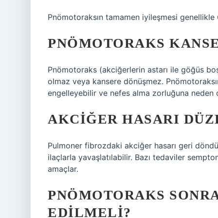
Pnömotoraksın tamamen iyileşmesi genellikle 6
PNÖMOTORAKS KANSER
Pnömotoraks (akciğerlerin astarı ile göğüs b
olmaz veya kansere dönüşmez. Pnömotoraksın k
engelleyebilir ve nefes alma zorluğuna neden 
AKCIĞER HASARI DÜZ
Pulmoner fibrozdaki akciğer hasarı geri döndürü
ilaçlarla yavaşlatılabilir. Bazı tedaviler sempto
amaçlar.
PNÖMOTORAKS SONRA
EDILMELI?