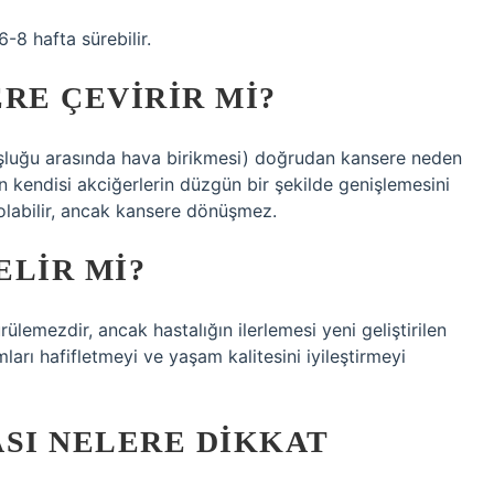
-8 hafta sürebilir.
E ÇEVIRIR MI?
oşluğu arasında hava birikmesi) doğrudan kansere neden
endisi akciğerlerin düzgün bir şekilde genişlemesini
olabilir, ancak kansere dönüşmez.
ELIR MI?
lemezdir, ancak hastalığın ilerlemesi yeni geliştirilen
mları hafifletmeyi ve yaşam kalitesini iyileştirmeyi
SI NELERE DIKKAT