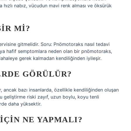
nda hızlı nabız, vücudun mavi renk alması ve öksürük
IR MI?
ervisine gitmelidir. Soru: Pnömotoraks nasıl tedavi
eya hafif semptomlara neden olan bir pnömotoraks,
üdahaleye gerek kalmadan kendiliğinden iyileşir.
RDE GÖRÜLÜR?
, ancak bazı insanlarda, özellikle kendiliğinden oluşan
eliştirme riski zayıf, uzun boylu, koyu tenli
rde daha yüksektir.
IÇIN NE YAPMALI?