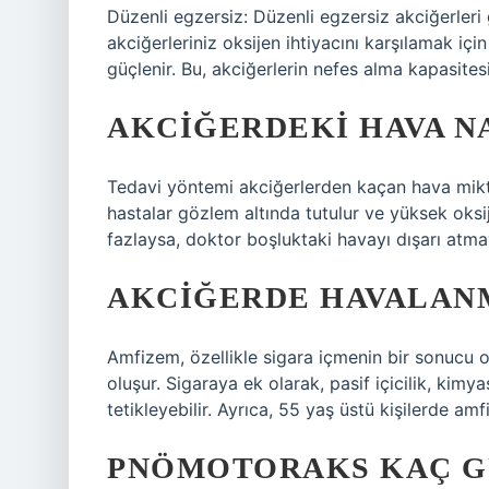
Düzenli egzersiz: Düzenli egzersiz akciğerleri 
akciğerleriniz oksijen ihtiyacını karşılamak iç
güçlenir. Bu, akciğerlerin nefes alma kapasitesin
AKCIĞERDEKI HAVA N
Tedavi yöntemi akciğerlerden kaçan hava mikt
hastalar gözlem altında tutulur ve yüksek oksij
fazlaysa, doktor boşluktaki havayı dışarı atmay
AKCIĞERDE HAVALANM
Amfizem, özellikle sigara içmenin bir sonucu o
oluşur. Sigaraya ek olarak, pasif içicilik, kim
tetikleyebilir. Ayrıca, 55 yaş üstü kişilerde amf
PNÖMOTORAKS KAÇ G