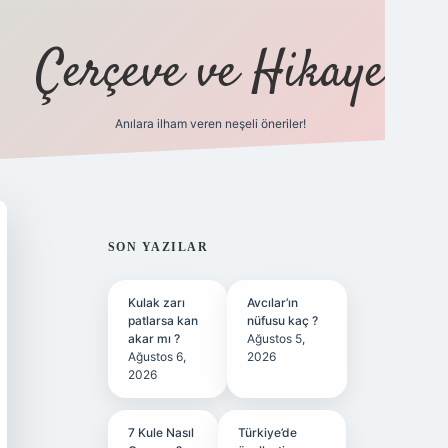
Çerçeve ve Hikaye
Anılara ilham veren neşeli öneriler!
tulipbet
SIDEBAR
SON YAZILAR
Kulak zarı
Avcılar’ın
patlarsa kan
nüfusu kaç ?
akar mı ?
Ağustos 5,
Ağustos 6,
2026
2026
7 Kule Nasıl
Türkiye’de