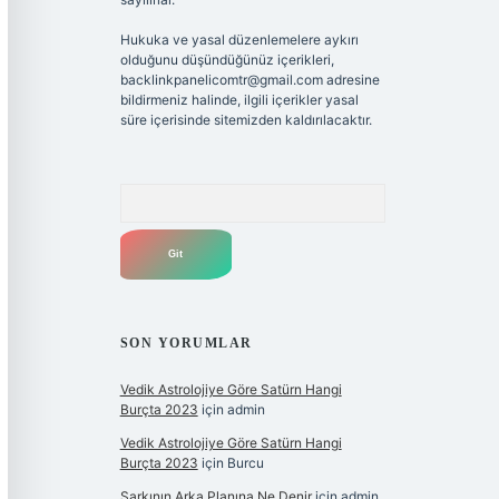
Hukuka ve yasal düzenlemelere aykırı
olduğunu düşündüğünüz içerikleri,
backlinkpanelicomtr@gmail.com
adresine
bildirmeniz halinde, ilgili içerikler yasal
süre içerisinde sitemizden kaldırılacaktır.
Arama
SON YORUMLAR
Vedik Astrolojiye Göre Satürn Hangi
Burçta 2023
için
admin
Vedik Astrolojiye Göre Satürn Hangi
Burçta 2023
için
Burcu
Şarkının Arka Planına Ne Denir
için
admin