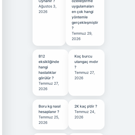
Oynanır ?
özelleştirme
Ağustos 3,
uygulamaları
2026
en çok hangi
yöntemle
gerçekleşmiştir
?
Temmuz 29,
2026
B12
Koç burcu
eksikliğinde
utangaç mıdır
hangi
?
hastalıklar
Temmuz 27,
görülür ?
2026
Temmuz 27,
2026
Boru kg nasıl
2K kaç p’dir ?
hesaplanır ?
Temmuz 24,
Temmuz 25,
2026
2026