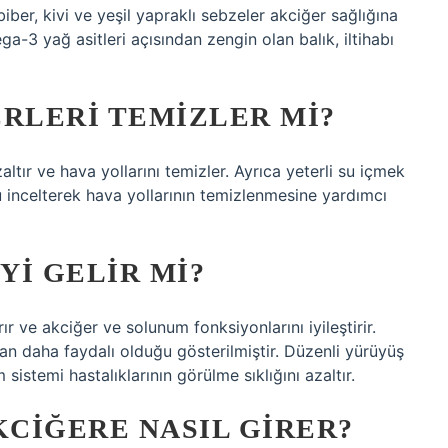
 biber, kivi ve yeşil yapraklı sebzeler akciğer sağlığına
a-3 yağ asitleri açısından zengin olan balık, iltihabı
ERLERI TEMIZLER MI?
zaltır ve hava yollarını temizler. Ayrıca yeterli su içmek
 incelterek hava yollarının temizlenmesine yardımcı
YI GELIR MI?
r ve akciğer ve solunum fonksiyonlarını iyileştirir.
 daha faydalı olduğu gösterilmiştir. Düzenli yürüyüş
im sistemi hastalıklarının görülme sıklığını azaltır.
KCIĞERE NASIL GIRER?