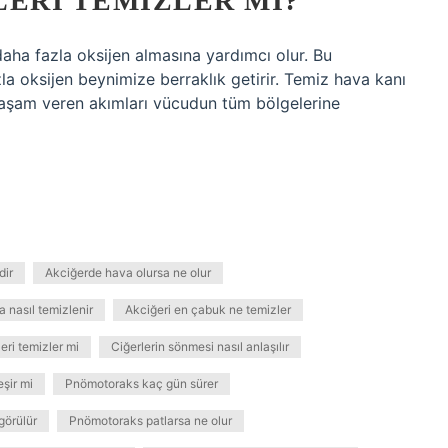
LERI TEMIZLER MI?
daha fazla oksijen almasına yardımcı olur. Bu
zla oksijen beynimize berraklık getirir. Temiz hava kanı
 yaşam veren akımları vücudun tüm bölgelerine
dir
Akciğerde hava olursa ne olur
 nasıl temizlenir
Akciğeri en çabuk ne temizler
eri temizler mi
Ciğerlerin sönmesi nasıl anlaşılır
şir mi
Pnömotoraks kaç gün sürer
görülür
Pnömotoraks patlarsa ne olur