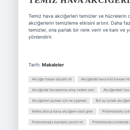
TEMIZ HAVA AKCIĞER
Temiz hava akciğerleri temizler ve hücrelerin 
akciğerlerin temizleme etkisini artırır. Daha fa
temizler, ona parlak bir renk verir ve kanı ve
yönlendirir.
Tarih:
Makaleler
Akciğer hasarı düzelir mi
Akciğerde hava kist kanser mi
Akciğerde havalanma artışı neden olur
Akciğerdeki hava
Akciğerleri açmak için ne yapmalı
Bol su içmek akciğerl
Nefes alınca hava akciğere nasıl girer
Pnömotoraks iyile
Pnömotoraks kansere çevirir mi
Pnömotoraks kimlerde 