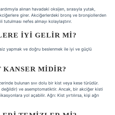
rdımıyla alınan havadaki oksijen, sırasıyla yutak,
ciğerlere girer. Akciğerlerdeki bronş ve bronşiollerden
li tutulması nefes almayı kolaylaştırır.
ERE IYI GELIR MI?
siz yapmak ve doğru beslenmek ile iyi ve güçlü
T KANSER MIDIR?
zerinde bulunan sıvı dolu bir kist veya kese türüdür.
li değildir) ve asemptomatiktir. Ancak, bir akciğer kisti
kasyonlara yol açabilir. Ağrı: Kist yırtılırsa, kişi ağrı