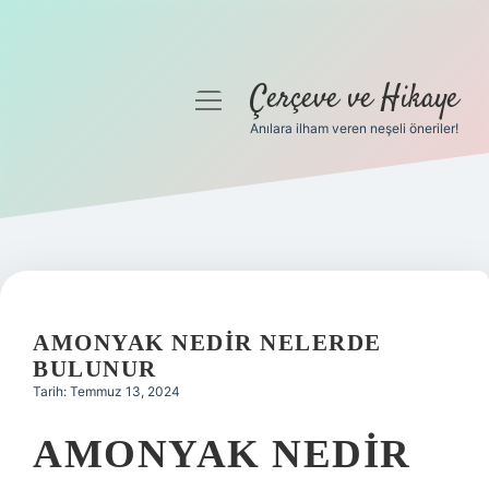
Çerçeve ve Hikaye
menüyü
aç
Anılara ilham veren neşeli öneriler!
Anasayfa
Gizlilik Politikası
Yasal Uyarı
Hakkımızda
AMONYAK NEDIR NELERDE
BULUNUR
Tarih: Temmuz 13, 2024
AMONYAK NEDIR