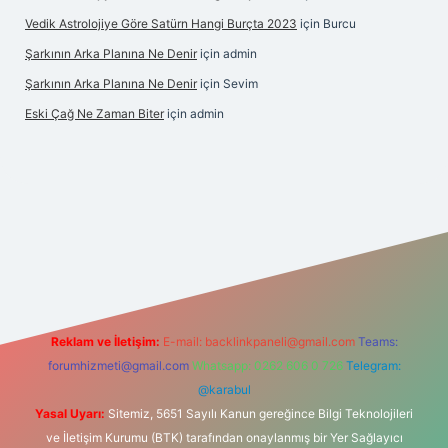
Vedik Astrolojiye Göre Satürn Hangi Burçta 2023
için
Burcu
Şarkının Arka Planına Ne Denir
için
admin
Şarkının Arka Planına Ne Denir
için
Sevim
Eski Çağ Ne Zaman Biter
için
admin
bet
Reklam ve İletişim:
E-mail:
backlinkpaneli@gmail.com
Teams:
forumhizmeti@gmail.com
Whatsapp: 0262 606 0 726
Telegram:
@karabul
Yasal Uyarı:
Sitemiz, 5651 Sayılı Kanun gereğince Bilgi Teknolojileri
ve İletişim Kurumu (BTK) tarafından onaylanmış bir Yer Sağlayıcı