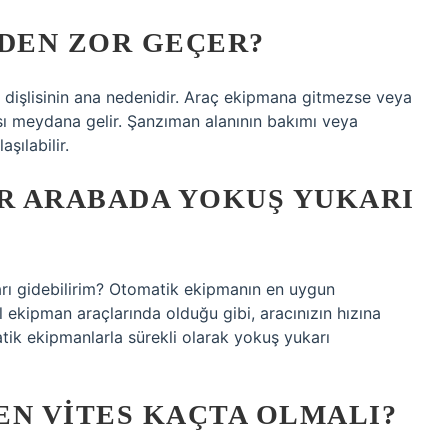
EDEN ZOR GEÇER?
e dişlisinin ana nedenidir. Araç ekipmana gitmezse veya
zası meydana gelir. Şanzıman alanının bakımı veya
şılabilir.
IR ARABADA YOKUŞ YUKARI
arı gidebilirim? Otomatik ekipmanın en uygun
l ekipman araçlarında olduğu gibi, aracınızın hızına
ik ekipmanlarla sürekli olarak yokuş yukarı
EN VITES KAÇTA OLMALI?