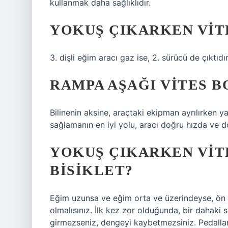
kullanmak daha sağlıklıdır.
YOKUŞ ÇIKARKEN VIT
3. dişli eğim aracı gaz ise, 2. sürücü de çıktıdı
RAMPA AŞAĞI VITES BO
Bilinenin aksine, araçtaki ekipman ayrılırken y
sağlamanın en iyi yolu, aracı doğru hızda ve d
YOKUŞ ÇIKARKEN VIT
BISIKLET?
Eğim uzunsa ve eğim orta ve üzerindeyse, ön dişl
olmalısınız. İlk kez zor olduğunda, bir dahaki
girmezseniz, dengeyi kaybetmezsiniz. Pedalları