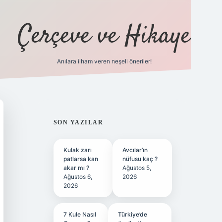
Çerçeve ve Hikaye
Anılara ilham veren neşeli öneriler!
tulipbet
SIDEBAR
SON YAZILAR
Kulak zarı
Avcılar’ın
patlarsa kan
nüfusu kaç ?
akar mı ?
Ağustos 5,
Ağustos 6,
2026
2026
7 Kule Nasıl
Türkiye’de