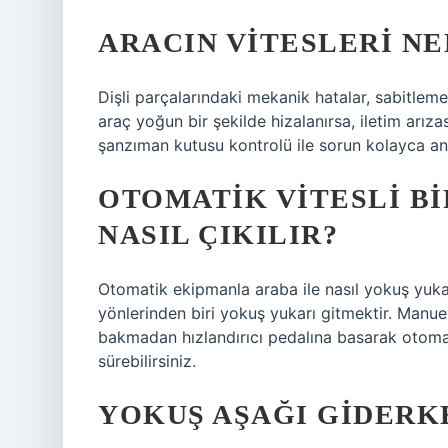
ARACIN VITESLERI N
Dişli parçalarındaki mekanik hatalar, sabitlem
araç yoğun bir şekilde hizalanırsa, iletim arı
şanzıman kutusu kontrolü ile sorun kolayca anla
OTOMATIK VITESLI B
NASIL ÇIKILIR?
Otomatik ekipmanla araba ile nasıl yokuş yuk
yönlerinden biri yokuş yukarı gitmektir. Manue
bakmadan hızlandırıcı pedalına basarak otomat
sürebilirsiniz.
YOKUŞ AŞAĞI GIDERK