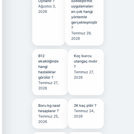
Oynanır ?
özelleştirme
Ağustos 3,
uygulamaları
2026
en çok hangi
yöntemle
gerçekleşmiştir
?
Temmuz 29,
2026
B12
Koç burcu
eksikliğinde
utangaç mıdır
hangi
?
hastalıklar
Temmuz 27,
görülür ?
2026
Temmuz 27,
2026
Boru kg nasıl
2K kaç p’dir ?
hesaplanır ?
Temmuz 24,
Temmuz 25,
2026
2026