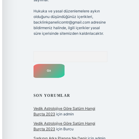
Hukuka ve yasal düzenlemelere aykırı
olduğunu düşündüğünüz içerikleri,
backlinkpanelicomtr@gmail.com
adresine
bildirmeniz halinde, ilgili içerikler yasal
süre içerisinde sitemizden kaldırılacaktır.
Arama
SON YORUMLAR
Vedik Astrolojiye Göre Satürn Hangi
Burçta 2023
için
admin
Vedik Astrolojiye Göre Satürn Hangi
Burçta 2023
için
Burcu
Şarkının Arka Planına Ne Denir
için
admin