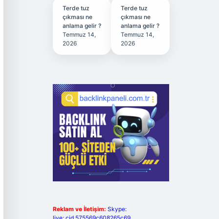
Terde tuz
Terde tuz
çıkması ne
çıkması ne
anlama gelir ?
anlama gelir ?
Temmuz 14,
Temmuz 14,
2026
2026
Reklam ve İletişim:
Skype:
live:.cid.575569c608265c69