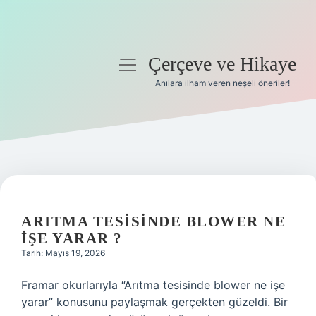
Çerçeve ve Hikaye
menüyü
aç
Anılara ilham veren neşeli öneriler!
Anasayfa
Gizlilik Politikası
Yasal Uyarı
Hakkımızda
ARITMA TESISINDE BLOWER NE
IŞE YARAR ?
Tarih: Mayıs 19, 2026
Framar okurlarıyla “Arıtma tesisinde blower ne işe
yarar” konusunu paylaşmak gerçekten güzeldi. Bir