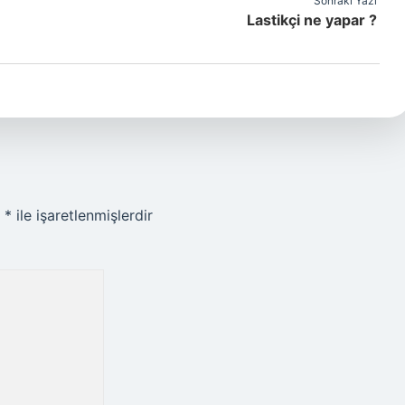
Sonraki Yazı
Lastikçi ne yapar ?
r
*
ile işaretlenmişlerdir