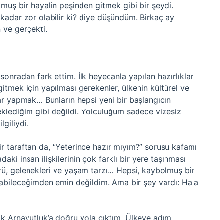
muş bir hayalin peşinden gitmek gibi bir şeydi.
adar zor olabilir ki? diye düşündüm. Birkaç ay
 ve gerçekti.
nradan fark ettim. İlk heyecanla yapılan hazırlıklar
itmek için yapılması gerekenler, ülkenin kültürel ve
ar yapmak… Bunların hepsi yeni bir başlangıcın
klediğim gibi değildi. Yolculuğum sadece vizesiz
giliydi.
ir taraftan da, “Yeterince hazır mıyım?” sorusu kafamı
aki insan ilişkilerinin çok farklı bir yere taşınması
ürü, gelenekleri ve yaşam tarzı… Hepsi, kaybolmuş bir
aşabileceğimden emin değildim. Ama bir şey vardı: Hala
ak Arnavutluk’a doğru yola çıktım. Ülkeye adım