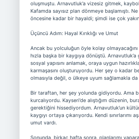
oluşmuştu. Arnavutluk’a vizesiz gitmek, kaybol
Kafamda sayısız plan dönmeye başlamıştı. Ne k
öncesine kadar bir hayaldi; şimdi ise çok yakın
Üçüncü Adım: Hayal Kırıklığı ve Umut
Ancak bu yolculuğun öyle kolay olmayacağını so
hızla başka bir kaygıya dönüştü. Arnavutluk’a g
sosyal yapısını anlamak, oraya uygun hazırlıkl
karmaşasını oluşturuyordu. Her şey o kadar be
olmasıyla değil, o ülkeye uyum sağlamakla da il
Bir taraftan, her şey yolunda gidiyordu. Ama b
kurcalıyordu. Kayseri’de alıştığım düzenin, burad
gerektiğini hissediyordum. Arnavutluk’un kült
kaygıyı ortaya çıkarıyordu. Kendi sınırlarımı 
umut vardı.
Sonunda, birkaç hafta sonra, planlarımı yapar