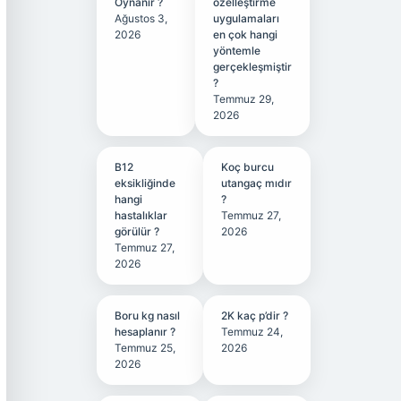
Oynanır ?
özelleştirme
Ağustos 3,
uygulamaları
2026
en çok hangi
yöntemle
gerçekleşmiştir
?
Temmuz 29,
2026
B12
Koç burcu
eksikliğinde
utangaç mıdır
hangi
?
hastalıklar
Temmuz 27,
görülür ?
2026
Temmuz 27,
2026
Boru kg nasıl
2K kaç p’dir ?
hesaplanır ?
Temmuz 24,
Temmuz 25,
2026
2026