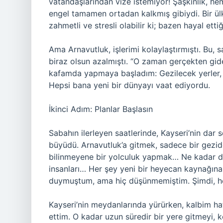
vatandaşlarından vize istemiyor! Şaşkınlık, h
engel tamamen ortadan kalkmış gibiydi. Bir ü
zahmetli ve stresli olabilir ki; bazen hayal etti
Ama Arnavutluk, işlerimi kolaylaştırmıştı. Bu, s
biraz olsun azalmıştı. “O zaman gerçekten gid
kafamda yapmaya başladım: Gezilecek yerler, ke
Hepsi bana yeni bir dünyayı vaat ediyordu.
İkinci Adım: Planlar Başlasın
Sabahın ilerleyen saatlerinde, Kayseri’nin dar
büyüdü. Arnavutluk’a gitmek, sadece bir gezide
bilinmeyene bir yolculuk yapmak… Ne kadar da c
insanları… Her şey yeni bir heyecan kaynağın
duymuştum, ama hiç düşünmemiştim. Şimdi, her
Kayseri’nin meydanlarında yürürken, kalbim haf
ettim. O kadar uzun süredir bir yere gitmeyi, k