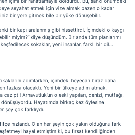
emen içimi bir rahatlamayla doldurdu. Bu, sanki önümdeki
lkeye seyahat etmek için vize almak bazen o kadar
ğiniz bir yere gitmek bile bir yüke dönüşebilir.
anki bir kapı aralanmış gibi hissettirdi. İçimdeki o kaygı
ebilir miyim?” diye düşündüm. Bir anda tüm planlarımı
şfedilecek sokaklar, yeni insanlar, farklı bir dil…
 sokaklarını adımlarken, içimdeki heyecan biraz daha
n fazlası olacaktı. Yeni bir ülkeye adım atmak,
azipti! Arnavutluk’un o eski yapıları, denizi, mutfağı,
a dönüşüyordu. Hayatımda birkaç kez öylesine
 şey çok farklıydı.
ifçe hızlandı. O an her şeyin çok yakın olduğunu fark
eşfetmeyi hayal etmiştim ki, bu fırsat kendiliğinden