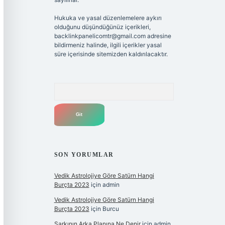
Hukuka ve yasal düzenlemelere aykırı
olduğunu düşündüğünüz içerikleri,
backlinkpanelicomtr@gmail.com
adresine
bildirmeniz halinde, ilgili içerikler yasal
süre içerisinde sitemizden kaldırılacaktır.
Arama
SON YORUMLAR
Vedik Astrolojiye Göre Satürn Hangi
Burçta 2023
için
admin
Vedik Astrolojiye Göre Satürn Hangi
Burçta 2023
için
Burcu
Şarkının Arka Planına Ne Denir
için
admin