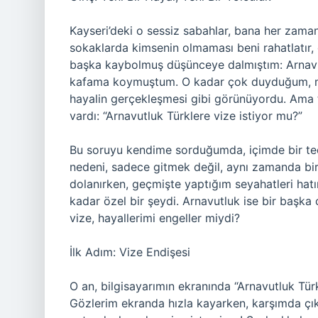
Kayseri’deki o sessiz sabahlar, bana her zaman 
sokaklarda kimsenin olmaması beni rahatlatır
başka kaybolmuş düşünceye dalmıştım: Arnavut
kafama koymuştum. O kadar çok duyduğum, mera
hayalin gerçekleşmesi gibi görünüyordu. Ama t
vardı: “Arnavutluk Türklere vize istiyor mu?”
Bu soruyu kendime sorduğumda, içimde bir tedi
nedeni, sadece gitmek değil, aynı zamanda bir
dolanırken, geçmişte yaptığım seyahatleri hat
kadar özel bir şeydi. Arnavutluk ise bir başka 
vize, hayallerimi engeller miydi?
İlk Adım: Vize Endişesi
O an, bilgisayarımın ekranında “Arnavutluk Tür
Gözlerim ekranda hızla kayarken, karşımda çık