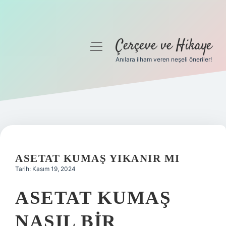
Çerçeve ve Hikaye
menüyü
aç
Anılara ilham veren neşeli öneriler!
Anasayfa
Gizlilik Politikası
Yasal Uyarı
Hakkımızda
ASETAT KUMAŞ YIKANIR MI
Tarih: Kasım 19, 2024
ASETAT KUMAŞ
NASIL BIR