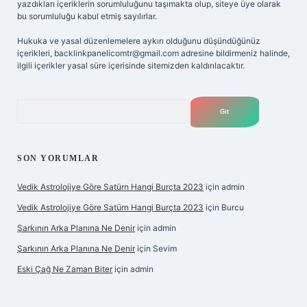
yazdıkları içeriklerin sorumluluğunu taşımakta olup, siteye üye olarak
bu sorumluluğu kabul etmiş sayılırlar.
Hukuka ve yasal düzenlemelere aykırı olduğunu düşündüğünüz
içerikleri,
backlinkpanelicomtr@gmail.com
adresine bildirmeniz halinde,
ilgili içerikler yasal süre içerisinde sitemizden kaldırılacaktır.
Arama
SON YORUMLAR
Vedik Astrolojiye Göre Satürn Hangi Burçta 2023
için
admin
Vedik Astrolojiye Göre Satürn Hangi Burçta 2023
için
Burcu
Şarkının Arka Planına Ne Denir
için
admin
Şarkının Arka Planına Ne Denir
için
Sevim
Eski Çağ Ne Zaman Biter
için
admin