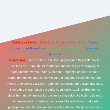
ipbet
Reklam ve İletişim:
E-mail:
backlinkpaneli@gmail.com
Teams:
forumhizmeti@gmail.com
Whatsapp: 0262 606 0 726
Telegram:
@karabul
Yasal Uyarı:
Sitemiz, 5651 Sayılı Kanun gereğince Bilgi Teknolojileri
ve İletişim Kurumu (BTK) tarafından onaylanmış bir Yer Sağlayıcı
olarak hizmet vermektedir. Bu nedenle, sitedeki içerikleri proaktif
olarak denetleme veya araştırma yükümlülüğümüz bulunmamaktadır.
Ancak, üyelerimiz yazdıkları içeriklerin sorumluluğunu taşımakta olup,
siteye üye olarak bu sorumluluğu kabul etmiş sayılırlar. Bu internet
sitesi, herhangi bir marka, kurum veya şahıs şirketi ile hiçbir bağlantısı
bulunmamaktadır. Sitede yalnızca kendi hazırladığımız makaleler
paylaşılmaktadır. Burada yer alan içerikler haber niteliği taşımamakta