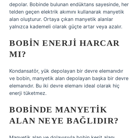
depolar. Bobinde bulunan endüktans sayesinde, her
telden geçen elektrik akımını kullanarak manyetik
alan oluşturur. Ortaya çıkan manyetik alanlar
yalnızca kademeli olarak güçte artar veya azalır.
BOBIN ENERJI HARCAR
MI?
Kondansatör, yük depolayan bir devre elemanıdır
ve bobin, manyetik alan depolayan başka bir devre
elemanıdır. Bu iki devre elemanı ideal olarak hiç
enerji tüketmez.
BOBINDE MANYETIK
ALAN NEYE BAĞLIDIR?
Manyetik alan ve dolayısıyla bobin kesit alanı