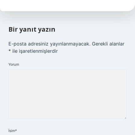
Bir yanıt yazın
E-posta adresiniz yayınlanmayacak.
Gerekli alanlar
*
ile işaretlenmişlerdir
Yorum
İsim*