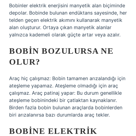
Bobinler elektrik enerjisini manyetik alan biçiminde
depolar. Bobinde bulunan endüktans sayesinde, her
telden geçen elektrik akımını kullanarak manyetik
alan oluşturur. Ortaya çıkan manyetik alanlar
yalnızca kademeli olarak güçte artar veya azalır.
BOBIN BOZULURSA NE
OLUR?
Araç hiç çalışmaz: Bobin tamamen arızalandığı için
ateşleme yapamaz. Ateşleme olmadığı için araç
çalışmaz. Araç patinaj yapar: Bu durum genellikle
ateşleme bobinindeki bir çatlaktan kaynaklanır.
Birden fazla bobin bulunan araçlarda bobinlerden
biri arızalanırsa bazı durumlarda araç tekler.
BOBINE ELEKTRIK