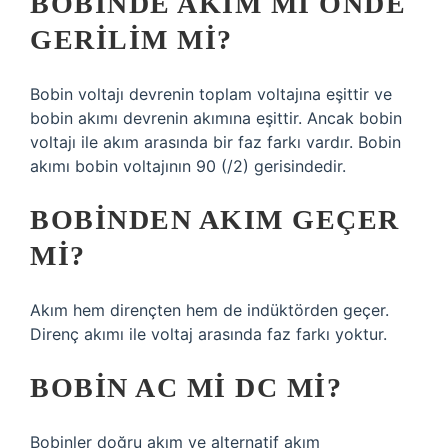
BOBINDE AKIM MI ÖNDE
GERILIM MI?
Bobin voltajı devrenin toplam voltajına eşittir ve
bobin akımı devrenin akımına eşittir. Ancak bobin
voltajı ile akım arasında bir faz farkı vardır. Bobin
akımı bobin voltajının 90 (/2) gerisindedir.
BOBINDEN AKIM GEÇER
MI?
Akım hem dirençten hem de indüktörden geçer.
Direnç akımı ile voltaj arasında faz farkı yoktur.
BOBIN AC MI DC MI?
Bobinler doğru akım ve alternatif akım