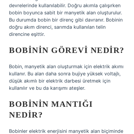
devrelerinde kullanılabilir. Doğru akımla çalışırken
bobin boyunca sabit bir manyetik alan oluşturulur.
Bu durumda bobin bir direnç gibi davranır. Bobinin
doğru akım direnci, sarımda kullanılan telin
direncine eşittir.
BOBININ GÖREVI NEDIR?
Bobin, manyetik alan oluşturmak için elektrik akımı
kullanır. Bu alan daha sonra bujiye yüksek voltajlı,
düşük akımlı bir elektrik darbesi üretmek için
kullanılır ve bu da karışımı ateşler.
BOBININ MANTIĞI
NEDIR?
Bobinler elektrik enerjisini manyetik alan biçiminde