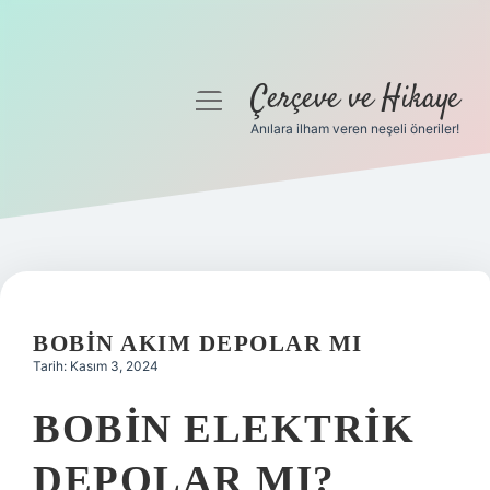
Çerçeve ve Hikaye
menüyü
aç
Anılara ilham veren neşeli öneriler!
Anasayfa
Gizlilik Politikası
Yasal Uyarı
Hakkımızda
BOBIN AKIM DEPOLAR MI
Tarih: Kasım 3, 2024
BOBIN ELEKTRIK
DEPOLAR MI?