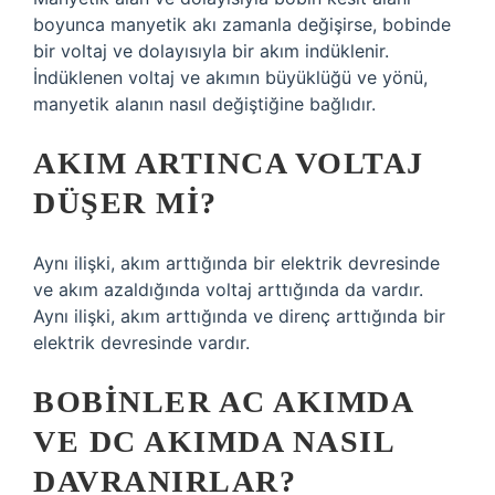
boyunca manyetik akı zamanla değişirse, bobinde
bir voltaj ve dolayısıyla bir akım indüklenir.
İndüklenen voltaj ve akımın büyüklüğü ve yönü,
manyetik alanın nasıl değiştiğine bağlıdır.
AKIM ARTINCA VOLTAJ
DÜŞER MI?
Aynı ilişki, akım arttığında bir elektrik devresinde
ve akım azaldığında voltaj arttığında da vardır.
Aynı ilişki, akım arttığında ve direnç arttığında bir
elektrik devresinde vardır.
BOBINLER AC AKIMDA
VE DC AKIMDA NASIL
DAVRANIRLAR?