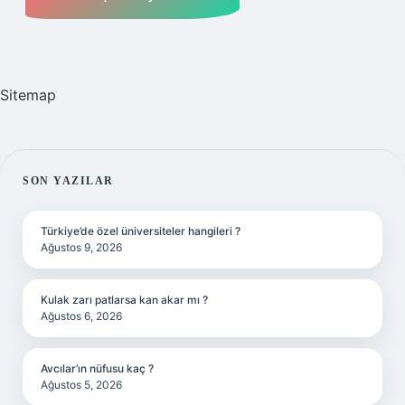
Sitemap
SIDEBAR
SON YAZILAR
Türkiye’de özel üniversiteler hangileri ?
Ağustos 9, 2026
Kulak zarı patlarsa kan akar mı ?
Ağustos 6, 2026
Avcılar’ın nüfusu kaç ?
Ağustos 5, 2026