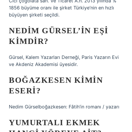
Cici çoğolata san. Ve Ticaret A.h. 2013 yılında %
1856 büyüme oranı ile şirket Türkiye’nin en hızlı
büyüyen şirketi seçildi.
NEDIM GÜRSEL’IN EŞI
KIMDIR?
Gürsel, Kalem Yazarları Derneği, Paris Yazarın Evi
ve Akdeniz Akademisi üyesidir.
BOĞAZKESEN KIMIN
ESERI?
Nedim Gürselboğazkesen: Fâtih’in romanı / yazarı
YUMURTALI EKMEK