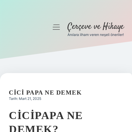
Çerçeve ve Hikaye
menüyü
aç
Anılara ilham veren neşeli öneriler!
Anasayfa
Gizlilik Politikası
Yasal Uyarı
Hakkımızda
CICI PAPA NE DEMEK
Tarih: Mart 21, 2025
CICIPAPA NE
DEMEK?