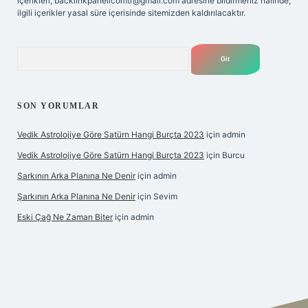
içerikleri,
backlinkpanelicomtr@gmail.com
adresine bildirmeniz halinde,
ilgili içerikler yasal süre içerisinde sitemizden kaldırılacaktır.
Arama
SON YORUMLAR
Vedik Astrolojiye Göre Satürn Hangi Burçta 2023
için
admin
Vedik Astrolojiye Göre Satürn Hangi Burçta 2023
için
Burcu
Şarkının Arka Planına Ne Denir
için
admin
Şarkının Arka Planına Ne Denir
için
Sevim
Eski Çağ Ne Zaman Biter
için
admin
et