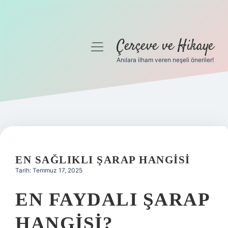
Çerçeve ve Hikaye
menüyü
aç
Anılara ilham veren neşeli öneriler!
Anasayfa
Gizlilik Politikası
Yasal Uyarı
Hakkımızda
EN SAĞLIKLI ŞARAP HANGISI
Tarih: Temmuz 17, 2025
EN FAYDALI ŞARAP
HANGISI?