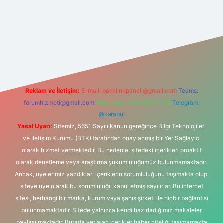
lipbet
Reklam ve İletişim:
E-mail:
backlinkpaneli@gmail.com
Teams:
forumhizmeti@gmail.com
Whatsapp: 0262 606 0 726
Telegram:
@karabul
Yasal Uyarı:
Sitemiz, 5651 Sayılı Kanun gereğince Bilgi Teknolojileri
ve İletişim Kurumu (BTK) tarafından onaylanmış bir Yer Sağlayıcı
olarak hizmet vermektedir. Bu nedenle, sitedeki içerikleri proaktif
olarak denetleme veya araştırma yükümlülüğümüz bulunmamaktadır.
Ancak, üyelerimiz yazdıkları içeriklerin sorumluluğunu taşımakta olup,
siteye üye olarak bu sorumluluğu kabul etmiş sayılırlar. Bu internet
sitesi, herhangi bir marka, kurum veya şahıs şirketi ile hiçbir bağlantısı
bulunmamaktadır. Sitede yalnızca kendi hazırladığımız makaleler
paylaşılmaktadır. Burada yer alan içerikler haber niteliği taşımamakta