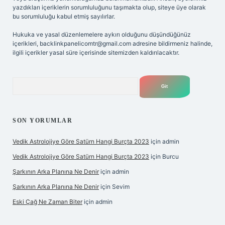
yazdıkları içeriklerin sorumluluğunu taşımakta olup, siteye üye olarak
bu sorumluluğu kabul etmiş sayılırlar.
Hukuka ve yasal düzenlemelere aykırı olduğunu düşündüğünüz
içerikleri,
backlinkpanelicomtr@gmail.com
adresine bildirmeniz halinde,
ilgili içerikler yasal süre içerisinde sitemizden kaldırılacaktır.
Arama
SON YORUMLAR
Vedik Astrolojiye Göre Satürn Hangi Burçta 2023
için
admin
Vedik Astrolojiye Göre Satürn Hangi Burçta 2023
için
Burcu
Şarkının Arka Planına Ne Denir
için
admin
Şarkının Arka Planına Ne Denir
için
Sevim
Eski Çağ Ne Zaman Biter
için
admin