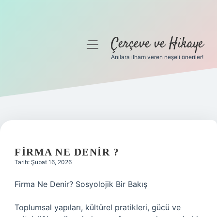
Çerçeve ve Hikaye
menüyü
aç
Anılara ilham veren neşeli öneriler!
Anasayfa
Gizlilik Politikası
Yasal Uyarı
Hakkımızda
FIRMA NE DENIR ?
Tarih: Şubat 16, 2026
Firma Ne Denir? Sosyolojik Bir Bakış
Toplumsal yapıları, kültürel pratikleri, gücü ve