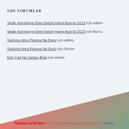
SON YORUMLAR
Vedik Astrolojiye Göre Satürn Hangi Burçta 2023
için
admin
Vedik Astrolojiye Göre Satürn Hangi Burçta 2023
için
Burcu
Şarkının Arka Planına Ne Denir
için
admin
Şarkının Arka Planına Ne Denir
için
Sevim
Eski Çağ Ne Zaman Biter
için
admin
et
Reklam ve İletişim:
E-mail:
backlinkpaneli@gmail.com
Teams: