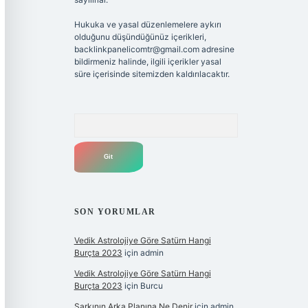
Hukuka ve yasal düzenlemelere aykırı
olduğunu düşündüğünüz içerikleri,
backlinkpanelicomtr@gmail.com
adresine
bildirmeniz halinde, ilgili içerikler yasal
süre içerisinde sitemizden kaldırılacaktır.
Arama
SON YORUMLAR
Vedik Astrolojiye Göre Satürn Hangi
Burçta 2023
için
admin
Vedik Astrolojiye Göre Satürn Hangi
Burçta 2023
için
Burcu
Şarkının Arka Planına Ne Denir
için
admin