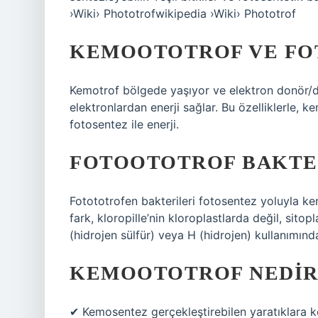
›Wiki› Phototrofwikipedia ›Wiki› Phototrof
KEMOOTOTROF VE FO
Kemotrof bölgede yaşıyor ve elektron donör/d
elektronlardan enerji sağlar. Bu özelliklerle, ke
fotosentez ile enerji.
FOTOOTOTROF BAKTER
Fotototrofen bakterileri fotosentez yoluyla kend
fark, kloropille’nin kloroplastlarda değil, si
(hidrojen sülfür) veya H (hidrojen) kullanımın
KEMOOTOTROF NEDIR
✔ Kemosentez gerçekleştirebilen yaratıklara 