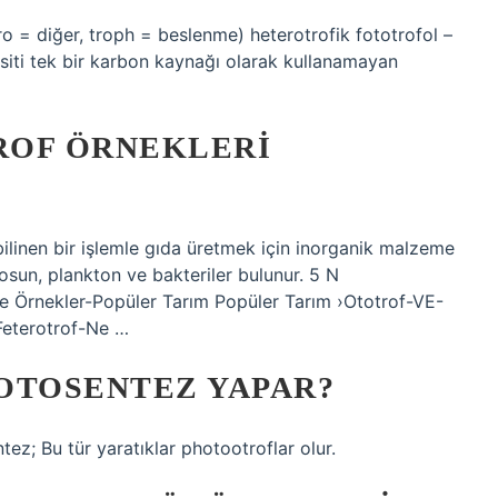
ro = diğer, troph = beslenme) heterotrofik fototrofol –
oksiti tek bir karbon kaynağı olarak kullanamayan
ROF ÖRNEKLERI
ilinen bir işlemle gıda üretmek için inorganik malzeme
yosun, plankton ve bakteriler bulunur. 5 N
ve Örnekler-Popüler Tarım Popüler Tarım ›Ototrof-VE-
eterotrof-Ne …
OTOSENTEZ YAPAR?
ez; Bu tür yaratıklar photootroflar olur.