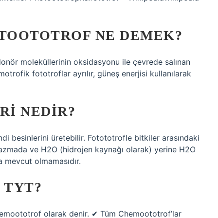
TOOTOTROF NE DEMEK?
onör moleküllerinin oksidasyonu ile çevrede salınan
motrofik fototroflar ayrılır, güneş enerjisi kullanılarak
I NEDIR?
i besinlerini üretebilir. Fotototrofle bitkiler arasındaki
toplazmada ve H2O (hidrojen kaynağı olarak) yerine H2O
da mevcut olmamasıdır.
 TYT?
kemoototrof olarak denir. ✔ Tüm Chemoototrof’lar