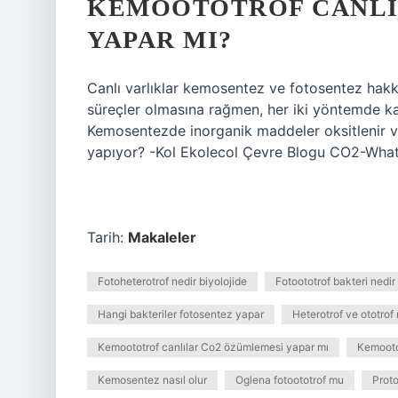
KEMOOTOTROF CANLI
YAPAR MI?
Canlı varlıklar kemosentez ve fotosentez hak
süreçler olmasına rağmen, her iki yöntemde k
Kemosentezde inorganik maddeler oksitlenir ve
yapıyor? -Kol Ekolecol Çevre Blogu CO2-W
Tarih:
Makaleler
Fotoheterotrof nedir biyolojide
Fotoototrof bakteri nedir
Hangi bakteriler fotosentez yapar
Heterotrof ve ototrof 
Kemoototrof canlılar Co2 özümlemesi yapar mı
Kemootot
Kemosentez nasıl olur
Oglena fotoototrof mu
Proto