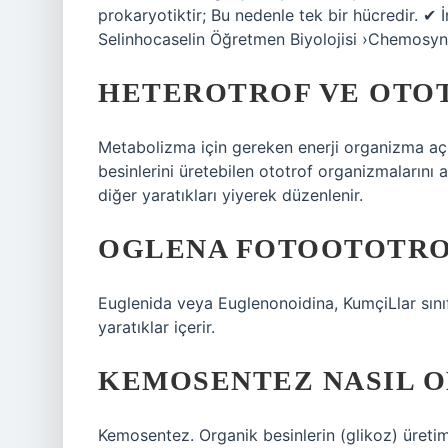
prokaryotiktir; Bu nedenle tek bir hücredir. ✔ İ
Selinhocaselin Öğretmen Biyolojisi ›Chemosyn
HETEROTROF VE OTOT
Metabolizma için gereken enerji organizma açı
besinlerini üretebilen ototrof organizmaların
diğer yaratıkları yiyerek düzenlenir.
OGLENA FOTOOTOTRO
Euglenida veya Euglenonoidina, KumçiLlar sınıfı
yaratıklar içerir.
KEMOSENTEZ NASIL O
Kemosentez. Organik besinlerin (glikoz) üretimi