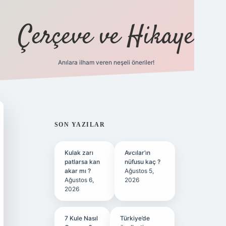
Çerçeve ve Hikaye
Anılara ilham veren neşeli öneriler!
tulipbet
SIDEBAR
SON YAZILAR
Kulak zarı
Avcılar’ın
patlarsa kan
nüfusu kaç ?
akar mı ?
Ağustos 5,
Ağustos 6,
2026
2026
7 Kule Nasıl
Türkiye’de