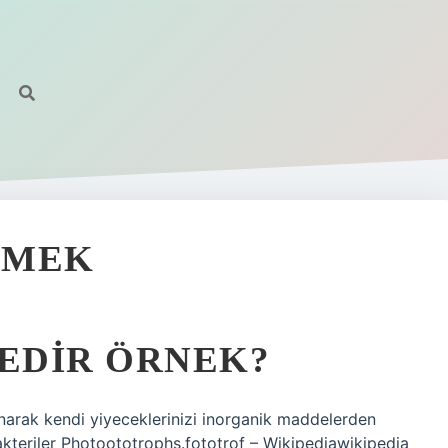
EMEK
EDIR ÖRNEK?
lanarak kendi yiyeceklerinizi inorganik maddelerden
 bakteriler Photoototrophs.fototrof – Wikipediawikipedia