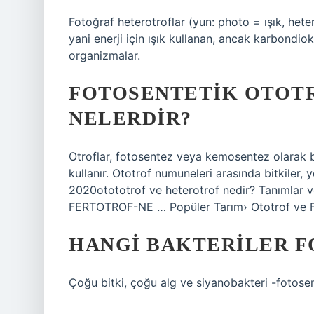
Fotoğraf heterotroflar (yun: photo = ışık, hete
yani enerji için ışık kullanan, ancak karbondi
organizmalar.
FOTOSENTETIK OTOT
NELERDIR?
Otroflar, fotosentez veya kemosentez olarak b
kullanır. Ototrof numuneleri arasında bitkiler, 
2020otototrof ve heterotrof nedir? Tanımlar 
FERTOTROF-NE … Popüler Tarım› Ototrof ve F
HANGI BAKTERILER F
Çoğu bitki, çoğu alg ve siyanobakteri -fotosent