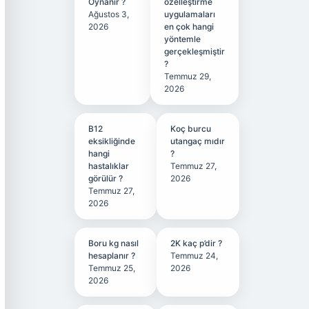
Oynanır ?
özelleştirme
Ağustos 3,
uygulamaları
2026
en çok hangi
yöntemle
gerçekleşmiştir
?
Temmuz 29,
2026
B12
Koç burcu
eksikliğinde
utangaç mıdır
hangi
?
hastalıklar
Temmuz 27,
görülür ?
2026
Temmuz 27,
2026
Boru kg nasıl
2K kaç p’dir ?
hesaplanır ?
Temmuz 24,
Temmuz 25,
2026
2026