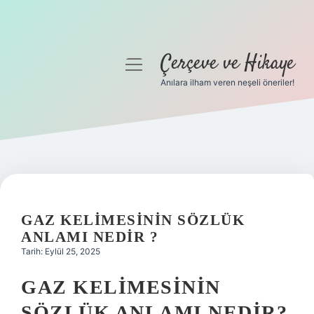
Çerçeve ve Hikaye
menüyü
aç
Anılara ilham veren neşeli öneriler!
Anasayfa
Gizlilik Politikası
Yasal Uyarı
Hakkımızda
GAZ KELIMESININ SÖZLÜK
ANLAMI NEDIR ?
Tarih: Eylül 25, 2025
GAZ KELIMESININ
SÖZLÜK ANLAMI NEDIR?