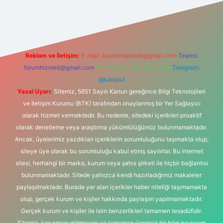
bet
Reklam ve İletişim:
E-mail:
backlinkpaneli@gmail.com
Teams:
forumhizmeti@gmail.com
Whatsapp: 0262 606 0 726
Telegram:
@karabul
Yasal Uyarı:
Sitemiz, 5651 Sayılı Kanun gereğince Bilgi Teknolojileri
ve İletişim Kurumu (BTK) tarafından onaylanmış bir Yer Sağlayıcı
olarak hizmet vermektedir. Bu nedenle, sitedeki içerikleri proaktif
olarak denetleme veya araştırma yükümlülüğümüz bulunmamaktadır.
Ancak, üyelerimiz yazdıkları içeriklerin sorumluluğunu taşımakta olup,
siteye üye olarak bu sorumluluğu kabul etmiş sayılırlar. Bu internet
sitesi, herhangi bir marka, kurum veya şahıs şirketi ile hiçbir bağlantısı
bulunmamaktadır. Sitede yalnızca kendi hazırladığımız makaleler
paylaşılmaktadır. Burada yer alan içerikler haber niteliği taşımamakta
olup, gerçek kurum ve kişiler hakkında paylaşım yapılmamaktadır.
Gerçek kurum ve kişiler ile isim benzerlikleri tamamen tesadüfidir.
Sitemiz, kar amacı gütmeyen ve tamamen ücretsiz bir bilgi paylaşım