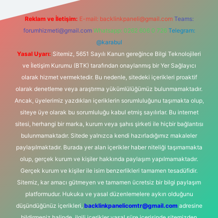
Reklam ve İletişim:
E-mail:
backlinkpaneli@gmail.com
Teams:
forumhizmeti@gmail.com
Whatsapp: 0262 606 0 726
Telegram:
@karabul
Yasal Uyarı:
Sitemiz, 5651 Sayılı Kanun gereğince Bilgi Teknolojileri
ve İletişim Kurumu (BTK) tarafından onaylanmış bir Yer Sağlayıcı
olarak hizmet vermektedir. Bu nedenle, sitedeki içerikleri proaktif
olarak denetleme veya araştırma yükümlülüğümüz bulunmamaktadır.
Ancak, üyelerimiz yazdıkları içeriklerin sorumluluğunu taşımakta olup,
siteye üye olarak bu sorumluluğu kabul etmiş sayılırlar. Bu internet
sitesi, herhangi bir marka, kurum veya şahıs şirketi ile hiçbir bağlantısı
bulunmamaktadır. Sitede yalnızca kendi hazırladığımız makaleler
paylaşılmaktadır. Burada yer alan içerikler haber niteliği taşımamakta
olup, gerçek kurum ve kişiler hakkında paylaşım yapılmamaktadır.
Gerçek kurum ve kişiler ile isim benzerlikleri tamamen tesadüfidir.
Sitemiz, kar amacı gütmeyen ve tamamen ücretsiz bir bilgi paylaşım
platformudur. Hukuka ve yasal düzenlemelere aykırı olduğunu
düşündüğünüz içerikleri,
backlinkpanelicomtr@gmail.com
adresine
bildirmeniz halinde, ilgili içerikler yasal süre içerisinde sitemizden