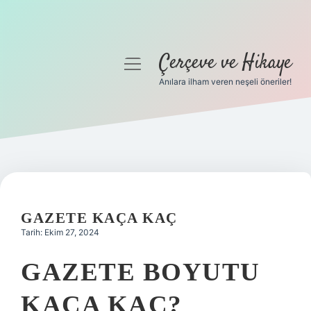
Çerçeve ve Hikaye
menüyü
aç
Anılara ilham veren neşeli öneriler!
Anasayfa
Gizlilik Politikası
Yasal Uyarı
Hakkımızda
GAZETE KAÇA KAÇ
Tarih: Ekim 27, 2024
GAZETE BOYUTU
KAÇA KAÇ?