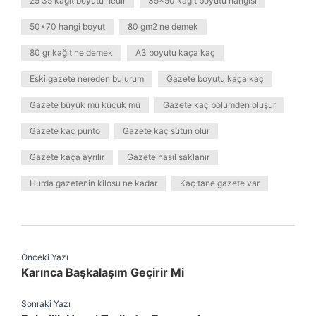
25 35 kağıt boyutu nedir
35x50 kağıt boyutu hangisi
50x70 hangi boyut
80 gm2 ne demek
80 gr kağıt ne demek
A3 boyutu kaça kaç
Eski gazete nereden bulurum
Gazete boyutu kaça kaç
Gazete büyük mü küçük mü
Gazete kaç bölümden oluşur
Gazete kaç punto
Gazete kaç sütun olur
Gazete kaça ayrılır
Gazete nasıl saklanır
Hurda gazetenin kilosu ne kadar
Kaç tane gazete var
Önceki Yazı
Karınca Başkalaşım Geçirir Mi
Sonraki Yazı