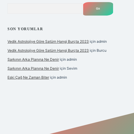
Arama
SON YORUMLAR
Vedik Astrolojiye Göre Satürn Hangi Burçta 2023
için
admin
Vedik Astrolojiye Göre Satürn Hangi Burçta 2023
için
Burcu
Şarkının Arka Planına Ne Denir
için
admin
Şarkının Arka Planına Ne Denir
için
Sevim
Eski Çağ Ne Zaman Biter
için
admin
ipbet