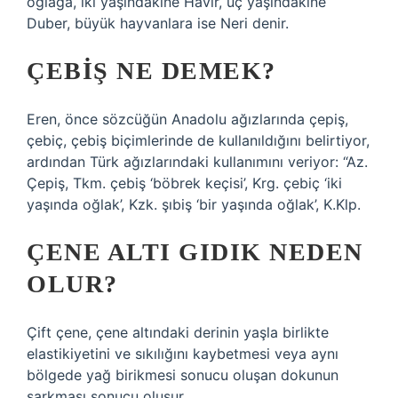
oğlağa, iki yaşındakine Havir, üç yaşındakine
Duber, büyük hayvanlara ise Neri denir.
ÇEBIŞ NE DEMEK?
Eren, önce sözcüğün Anadolu ağızlarında çepiş,
çebiç, çebiş biçimlerinde de kullanıldığını belirtiyor,
ardından Türk ağızlarındaki kullanımını veriyor: “Az.
Çepiş, Tkm. çebiş ‘böbrek keçisi’, Krg. çebiç ‘iki
yaşında oğlak’, Kzk. şıbiş ‘bir yaşında oğlak’, K.Klp.
ÇENE ALTI GIDIK NEDEN
OLUR?
Çift çene, çene altındaki derinin yaşla birlikte
elastikiyetini ve sıkılığını kaybetmesi veya aynı
bölgede yağ birikmesi sonucu oluşan dokunun
sarkması sonucu oluşur.