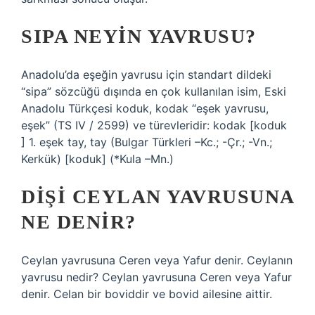
SIPA NEYIN YAVRUSU?
Anadolu’da eşeğin yavrusu için standart dildeki
“sipa” sözcüğü dışında en çok kullanılan isim, Eski
Anadolu Türkçesi koduk, kodak “eşek yavrusu,
eşek” (TS IV / 2599) ve türevleridir: kodak [koduk
] 1. eşek tay, tay (Bulgar Türkleri –Kc.; -Çr.; -Vn.;
Kerkük) [koduk] (*Kula –Mn.)
DIŞI CEYLAN YAVRUSUNA
NE DENIR?
Ceylan yavrusuna Ceren veya Yafur denir. Ceylanın
yavrusu nedir? Ceylan yavrusuna Ceren veya Yafur
denir. Celan bir boviddir ve bovid ailesine aittir.