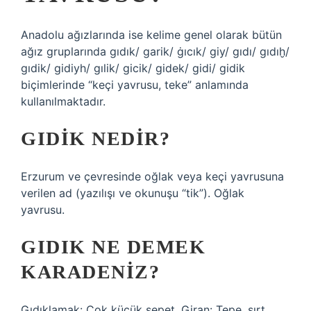
Anadolu ağızlarında ise kelime genel olarak bütün
ağız gruplarında gıdık/ garik/ ġıcık/ giy/ gıdı/ gıdıḫ/
gıdik/ gidiyh/ gılik/ gicik/ gidek/ gidi/ gidik
biçimlerinde “keçi yavrusu, teke” anlamında
kullanılmaktadır.
GIDIK NEDIR?
Erzurum ve çevresinde oğlak veya keçi yavrusuna
verilen ad (yazılışı ve okunuşu “tik”). Oğlak
yavrusu.
GIDIK NE DEMEK
KARADENIZ?
Gıdıklamak: Çok küçük sepet. Giran: Tepe, sırt.