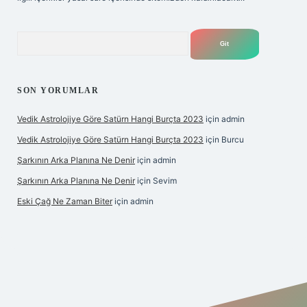
Arama
SON YORUMLAR
Vedik Astrolojiye Göre Satürn Hangi Burçta 2023
için
admin
Vedik Astrolojiye Göre Satürn Hangi Burçta 2023
için
Burcu
Şarkının Arka Planına Ne Denir
için
admin
Şarkının Arka Planına Ne Denir
için
Sevim
Eski Çağ Ne Zaman Biter
için
admin
tulipbet