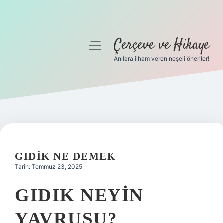
Çerçeve ve Hikaye
menüyü
aç
Anılara ilham veren neşeli öneriler!
Anasayfa
Gizlilik Politikası
Yasal Uyarı
Hakkımızda
GIDIK NE DEMEK
Tarih: Temmuz 23, 2025
GIDIK NEYIN
YAVRUSU?