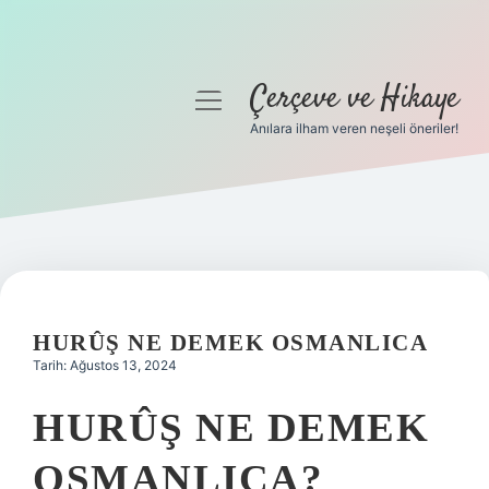
Çerçeve ve Hikaye
menüyü
aç
Anılara ilham veren neşeli öneriler!
Anasayfa
Gizlilik Politikası
Yasal Uyarı
Hakkımızda
HURÛŞ NE DEMEK OSMANLICA
Tarih: Ağustos 13, 2024
HURÛŞ NE DEMEK
OSMANLICA?