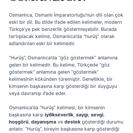
Osmanlıca, Osmanlı İmparatorluğu’nun dili olan çok
eski bir dil. Bu dilde ifade edilen kelimeler, modern
Türkçe’ye pek benzerlik göstermeyebilir. Burada
tartışılacak kelime, Osmanlıca’da “hurûş” olarak
adlandırılan eski bir kelimedir.
“Hurûş”, Osmanlıca’da “göz göstermek” anlamına
gelen bir kelimedir. Bu kelime, Türkçede “göz
göstermek” anlamına gelen “göstermek”
kelimesinin kökünden türemiştir. Genellikle, bir
kimsenin başkasına karşı gösterdiği bir duyguyu
veya davranışı ifade eder.
Osmanlıca’da “hurûş” kelimesi, bir kimsenin
başkasına karşı
iyilikseverlik
,
saygı
,
sevgi
,
hoşgörü
,
dayanışma
ve
destek
gösterdiği durumu
anlatır. “Hurûş”, bireyin başkasına karşı gösterdiği