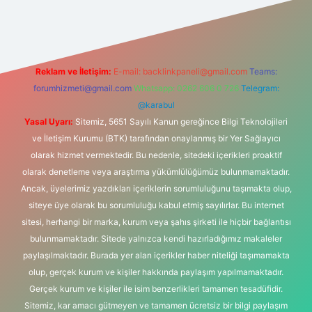
bet
Reklam ve İletişim:
E-mail:
backlinkpaneli@gmail.com
Teams:
forumhizmeti@gmail.com
Whatsapp: 0262 606 0 726
Telegram:
@karabul
Yasal Uyarı:
Sitemiz, 5651 Sayılı Kanun gereğince Bilgi Teknolojileri
ve İletişim Kurumu (BTK) tarafından onaylanmış bir Yer Sağlayıcı
olarak hizmet vermektedir. Bu nedenle, sitedeki içerikleri proaktif
olarak denetleme veya araştırma yükümlülüğümüz bulunmamaktadır.
Ancak, üyelerimiz yazdıkları içeriklerin sorumluluğunu taşımakta olup,
siteye üye olarak bu sorumluluğu kabul etmiş sayılırlar. Bu internet
sitesi, herhangi bir marka, kurum veya şahıs şirketi ile hiçbir bağlantısı
bulunmamaktadır. Sitede yalnızca kendi hazırladığımız makaleler
paylaşılmaktadır. Burada yer alan içerikler haber niteliği taşımamakta
olup, gerçek kurum ve kişiler hakkında paylaşım yapılmamaktadır.
Gerçek kurum ve kişiler ile isim benzerlikleri tamamen tesadüfidir.
Sitemiz, kar amacı gütmeyen ve tamamen ücretsiz bir bilgi paylaşım