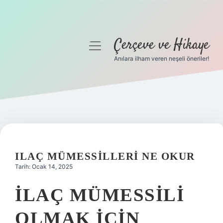
Çerçeve ve Hikaye
menüyü
aç
Anılara ilham veren neşeli öneriler!
Anasayfa
Gizlilik Politikası
Yasal Uyarı
Hakkımızda
ILAÇ MÜMESSILLERI NE OKUR
Tarih: Ocak 14, 2025
İLAÇ MÜMESSILI
OLMAK IÇIN