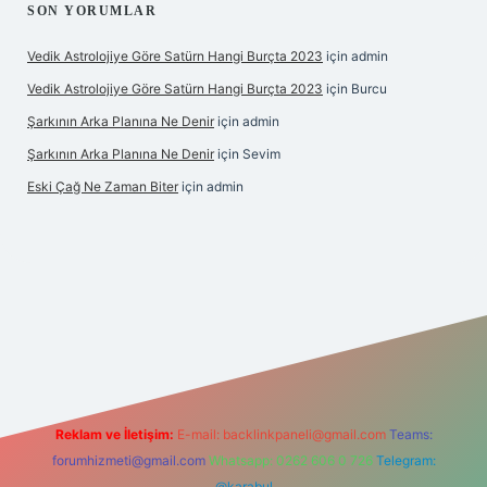
SON YORUMLAR
Vedik Astrolojiye Göre Satürn Hangi Burçta 2023
için
admin
Vedik Astrolojiye Göre Satürn Hangi Burçta 2023
için
Burcu
Şarkının Arka Planına Ne Denir
için
admin
Şarkının Arka Planına Ne Denir
için
Sevim
Eski Çağ Ne Zaman Biter
için
admin
ipbet
Reklam ve İletişim:
E-mail:
backlinkpaneli@gmail.com
Teams:
forumhizmeti@gmail.com
Whatsapp: 0262 606 0 726
Telegram:
@karabul