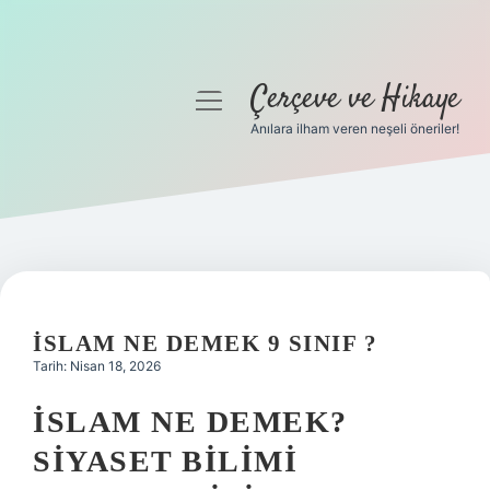
Çerçeve ve Hikaye
menüyü
aç
Anılara ilham veren neşeli öneriler!
Anasayfa
Gizlilik Politikası
Yasal Uyarı
Hakkımızda
İSLAM NE DEMEK 9 SINIF ?
Tarih: Nisan 18, 2026
İSLAM NE DEMEK?
SIYASET BILIMI