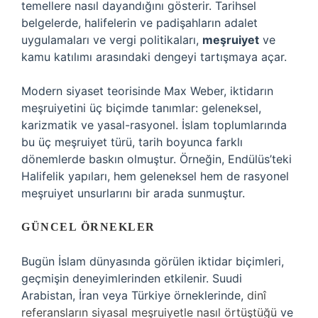
temellere nasıl dayandığını gösterir. Tarihsel
belgelerde, halifelerin ve padişahların adalet
uygulamaları ve vergi politikaları,
meşruiyet
ve
kamu
katılımı
arasındaki dengeyi tartışmaya açar.
Modern siyaset teorisinde Max Weber, iktidarın
meşruiyetini üç biçimde tanımlar: geleneksel,
karizmatik ve yasal-rasyonel. İslam toplumlarında
bu üç meşruiyet türü, tarih boyunca farklı
dönemlerde baskın olmuştur. Örneğin, Endülüs’teki
Halifelik yapıları, hem geleneksel hem de rasyonel
meşruiyet unsurlarını bir arada sunmuştur.
GÜNCEL ÖRNEKLER
Bugün İslam dünyasında görülen iktidar biçimleri,
geçmişin deneyimlerinden etkilenir. Suudi
Arabistan, İran veya Türkiye örneklerinde,
dinî
referansların siyasal meşruiyetle nasıl örtüştüğü
ve