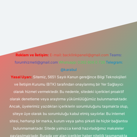
t
Reklam ve İletişim:
E-mail:
backlinkpaneli@gmail.com
Teams:
forumhizmeti@gmail.com
Whatsapp: 0262 606 0 726
Telegram:
@karabul
Yasal Uyarı:
Sitemiz, 5651 Sayılı Kanun gereğince Bilgi Teknolojileri
ve İletişim Kurumu (BTK) tarafından onaylanmış bir Yer Sağlayıcı
olarak hizmet vermektedir. Bu nedenle, sitedeki içerikleri proaktif
olarak denetleme veya araştırma yükümlülüğümüz bulunmamaktadır.
Ancak, üyelerimiz yazdıkları içeriklerin sorumluluğunu taşımakta olup,
siteye üye olarak bu sorumluluğu kabul etmiş sayılırlar. Bu internet
sitesi, herhangi bir marka, kurum veya şahıs şirketi ile hiçbir bağlantısı
bulunmamaktadır. Sitede yalnızca kendi hazırladığımız makaleler
paylaşılmaktadır. Burada yer alan içerikler haber niteliği taşımamakta