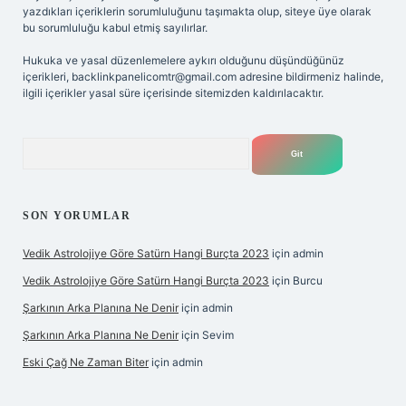
yazdıkları içeriklerin sorumluluğunu taşımakta olup, siteye üye olarak
bu sorumluluğu kabul etmiş sayılırlar.
Hukuka ve yasal düzenlemelere aykırı olduğunu düşündüğünüz
içerikleri,
backlinkpanelicomtr@gmail.com
adresine bildirmeniz halinde,
ilgili içerikler yasal süre içerisinde sitemizden kaldırılacaktır.
Arama
SON YORUMLAR
Vedik Astrolojiye Göre Satürn Hangi Burçta 2023
için
admin
Vedik Astrolojiye Göre Satürn Hangi Burçta 2023
için
Burcu
Şarkının Arka Planına Ne Denir
için
admin
Şarkının Arka Planına Ne Denir
için
Sevim
Eski Çağ Ne Zaman Biter
için
admin