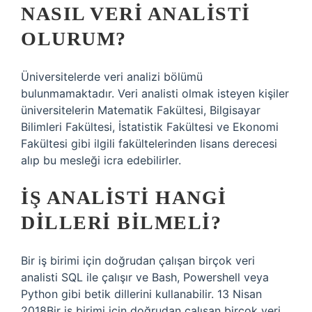
NASIL VERI ANALISTI
OLURUM?
Üniversitelerde veri analizi bölümü
bulunmamaktadır. Veri analisti olmak isteyen kişiler
üniversitelerin Matematik Fakültesi, Bilgisayar
Bilimleri Fakültesi, İstatistik Fakültesi ve Ekonomi
Fakültesi gibi ilgili fakültelerinden lisans derecesi
alıp bu mesleği icra edebilirler.
İŞ ANALISTI HANGI
DILLERI BILMELI?
Bir iş birimi için doğrudan çalışan birçok veri
analisti SQL ile çalışır ve Bash, Powershell veya
Python gibi betik dillerini kullanabilir. 13 Nisan
2018Bir iş birimi için doğrudan çalışan birçok veri