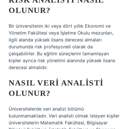
OLUNUR?
Bir üniversitenin iki veya dört yıllık Ekonomi ve
Yönetim Fakültesi veya İşletme Okulu mezunları,
ilgili alanda yüksek lisans derecesi almaları
durumunda risk profesyoneli olarak da
çalışabilirler. Bu eğitim süreçlerini tamamlayan
kişiler ayrıca risk yönetimi alanında yüksek lisans
derecesi almalıdır.
NASIL VERI ANALISTI
OLUNUR?
Üniversitelerde veri analizi bölümü
bulunmamaktadır. Veri analisti olmak isteyen kişiler
üniversitelerin Matematik Fakültesi, Bilgisayar