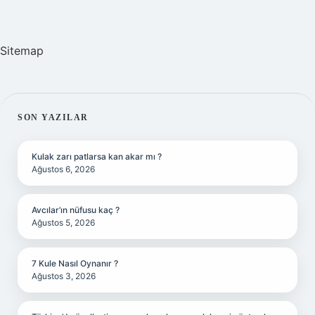
Sitemap
SIDEBAR
SON YAZILAR
Kulak zarı patlarsa kan akar mı ?
Ağustos 6, 2026
Avcılar’ın nüfusu kaç ?
Ağustos 5, 2026
7 Kule Nasıl Oynanır ?
Ağustos 3, 2026