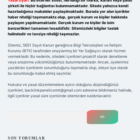
Yasal Uyarı:
Bu internet sitesi, herhangi bir marka, kurum veya şahıs
şirketi ile hiçbir bağlantısı bulunmamaktadır. Sitede yalnızca kendi
hazırladığımız makaleler paylaşılmaktadır. Burada yer alan içerikler
haber niteliği taşımamakta olup, gerçek kurum ve kişiler hakkında
paylaşım yapılmamaktadır. Gerçek kurum ve kişiler ile isim
benzerlikleri tamamen tesadüfidir. Sitemizdeki bilgiler taslak
halindedir ve tavsiye niteliği taşımazlar.
Sitemiz, 5651 Sayılı Kanun gereğince Bilgi Teknolojileri ve İletişim
Kurumu (BTK) tarafından onaylanmış bir Yer Sağlayıcı olarak hizmet
vermektedir. Bu nedenle, sitedeki içerikleri proaktif olarak denetleme
veya araştırma yükümlülüğümüz bulunmamaktadır. Ancak, üyelerimiz
yazdıkları içeriklerin sorumluluğunu taşımakta olup, siteye üye olarak
bu sorumluluğu kabul etmiş sayılırlar.
Hukuka ve yasal düzenlemelere aykırı olduğunu düşündüğünüz
içerikleri,
backlinkpanelicomtr@gmail.com
adresine bildirmeniz halinde,
ilgili içerikler yasal süre içerisinde sitemizden kaldırılacaktır.
Arama
SON YORUMLAR