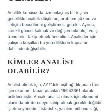
Analitik konusunda uzmanlaşmış bir kişinin
genellikle analitik düşünme, problem çözme ve
iletişim becerilerini geliştirmesi gerekir. Ayrıca,
sürekli güncel kalmak ve değişen teknoloji ve iş
trendlerini takip etmek önemlidir. Analistler için
çalışma koşulları bu yeterliliklerin kapsamı
dahilinde değişebilir.
KIMLER ANALIST
OLABILIR?
Analist olmak için, AYT’deki eşit ağırlık puan türü
için ekonomi taban puanları 196.42361 olarak
belirlenmiştir. Ancak, analist olmak için ekonomi
alanında bir dereceye sahip olmak gerekli değildir.
İşletme yönetimi, istatistik, yazılım mühendisliği,