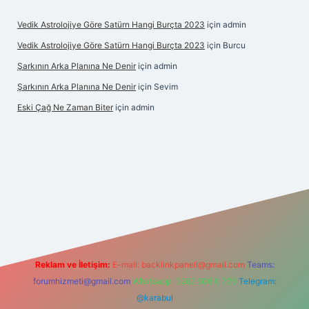
Vedik Astrolojiye Göre Satürn Hangi Burçta 2023
için
admin
Vedik Astrolojiye Göre Satürn Hangi Burçta 2023
için
Burcu
Şarkının Arka Planına Ne Denir
için
admin
Şarkının Arka Planına Ne Denir
için
Sevim
Eski Çağ Ne Zaman Biter
için
admin
pbet
Reklam ve İletişim:
E-mail:
backlinkpaneli@gmail.com
Teams:
forumhizmeti@gmail.com
Whatsapp: 0262 606 0 726
Telegram:
@karabul