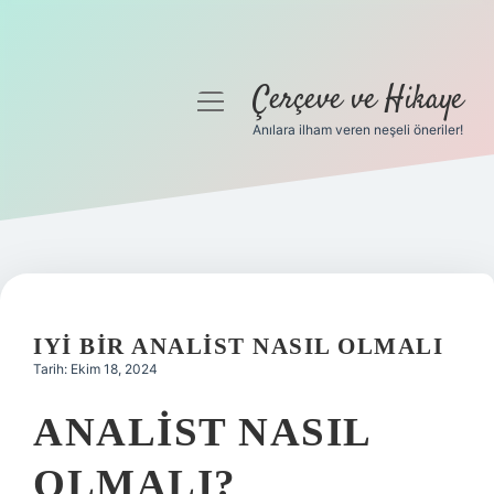
Çerçeve ve Hikaye
menüyü
aç
Anılara ilham veren neşeli öneriler!
Anasayfa
Gizlilik Politikası
Yasal Uyarı
Hakkımızda
IYI BIR ANALIST NASIL OLMALI
Tarih: Ekim 18, 2024
ANALIST NASIL
OLMALI?