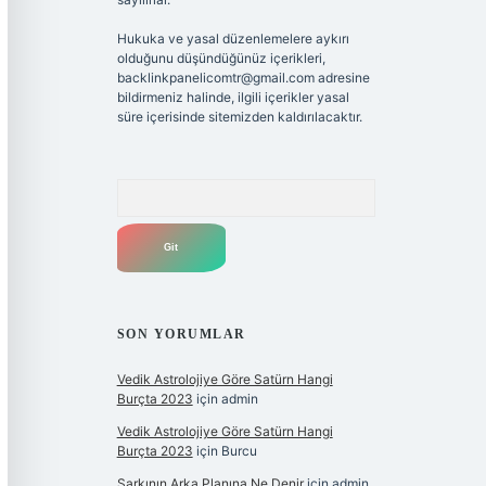
Hukuka ve yasal düzenlemelere aykırı
olduğunu düşündüğünüz içerikleri,
backlinkpanelicomtr@gmail.com
adresine
bildirmeniz halinde, ilgili içerikler yasal
süre içerisinde sitemizden kaldırılacaktır.
Arama
SON YORUMLAR
Vedik Astrolojiye Göre Satürn Hangi
Burçta 2023
için
admin
Vedik Astrolojiye Göre Satürn Hangi
Burçta 2023
için
Burcu
Şarkının Arka Planına Ne Denir
için
admin