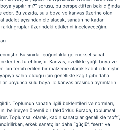
u boya yapılır mı?” sorusu, bu perspektiften bakıldığında
de eder. Bu yazıda, sulu boya ve kanvas üzerine olan
yal adalet açısından ele alacak, sanatın ne kadar
arklı gruplar üzerindeki etkilerini inceleyeceğim.
arı
llenmiştir. Bu sınırlar çoğunlukla geleneksel sanat
iklerden türetilmiştir. Kanvas, özellikle yağlı boya ve
er için tercih edilen bir malzeme olarak kabul edilmiştir.
 yapıya sahip olduğu için genellikle kağıt gibi daha
llar boyunca sulu boya ile kanvas arasında ayrımların
dir. Toplumun sanatla ilgili beklentileri ve normları,
ını belirleyen önemli bir faktördür. Burada, toplumsal
rer. Toplumsal olarak, kadın sanatçılar genellikle “soft”,
endirilirken, erkek sanatçılar daha “güçlü”, “sert” ve