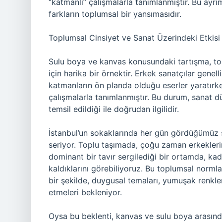
“katmanlı” çalışmalarla tanımlanmıştır. Bu ayrı
farkların toplumsal bir yansımasıdır.
Toplumsal Cinsiyet ve Sanat Üzerindeki Etkisi
Sulu boya ve kanvas konusundaki tartışma, top
için harika bir örnektir. Erkek sanatçılar genell
katmanların ön planda olduğu eserler yaratırken
çalışmalarla tanımlanmıştır. Bu durum, sanat dü
temsil edildiği ile doğrudan ilgilidir.
İstanbul’un sokaklarında her gün gördüğümüz s
seriyor. Toplu taşımada, çoğu zaman erkeklerin
dominant bir tavır sergilediği bir ortamda, kad
kaldıklarını görebiliyoruz. Bu toplumsal normla
bir şekilde, duygusal temaları, yumuşak renkleri
etmeleri bekleniyor.
Oysa bu beklenti, kanvas ve sulu boya arasındaki