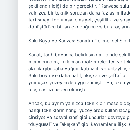
şekillendirildiği de bir gerçektir. “Kanvasa sul
yalnızca bir teknik sorudan daha fazlasını ifa
tartışmayı toplumsal cinsiyet, çeşitlilik ve sos
dönüştürücü bir araç olduğunu ve bu araçların f
Sulu Boya ve Kanvas: Sanatın Geleneksel Sınırl
Sanat, tarih boyunca belirli sınırlar içinde şeki
biçimlerinden, kullanılan malzemelerden ve tekn
akrilik gibi daha yoğun, katmanlı ve detaylı işl
Sulu boya ise daha hafif, akışkan ve şeffaf bir
yumuşak yüzeylerde uygulanmıştır. Bu, uzun yı
oluşmasına neden olmuştur.
Ancak, bu ayrım yalnızca teknik bir mesele değil
hangi tekniklerin hangi yüzeylerde kullanılacağ
cinsiyet ve sosyal sınıf gibi unsurlar devreye gi
“duygusal” ve “akışkan” gibi kavramlarla ilişkil