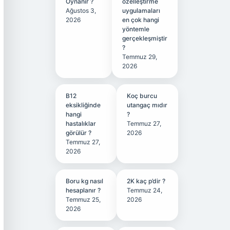
Oynanır ?
özelleştirme
Ağustos 3,
uygulamaları
2026
en çok hangi
yöntemle
gerçekleşmiştir
?
Temmuz 29,
2026
B12
Koç burcu
eksikliğinde
utangaç mıdır
hangi
?
hastalıklar
Temmuz 27,
görülür ?
2026
Temmuz 27,
2026
Boru kg nasıl
2K kaç p’dir ?
hesaplanır ?
Temmuz 24,
Temmuz 25,
2026
2026