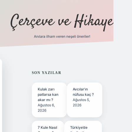
Çerçeve ve Hikaye
Anılara ilham veren neşeli öneriler!
tulipbet
SIDEBAR
SON YAZILAR
Kulak zarı
Avcılar’ın
patlarsa kan
nüfusu kaç ?
akar mı ?
Ağustos 5,
Ağustos 6,
2026
2026
7 Kule Nasıl
Türkiye’de