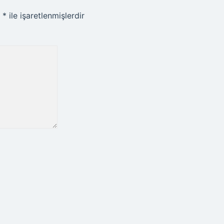
r
*
ile işaretlenmişlerdir