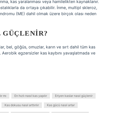
şlanma, kas yaralanması veya hamilelikten kaynaklanır.
talıklarla da ortaya çıkabilir. İnme, multipl skleroz,
sendromu (ME) dahil olmak üzere birçok olası neden
L GÜÇLENIR?
r, bel, göğüs, omuzlar, karın ve sırt dahil tüm kas
ır. Aerobik egzersizler kas kaybını yavaşlatmada ve
ır mı
En hızlı nasıl kas yapılır
Eriyen kaslar nasıl güçlenir
Kas dokusu nasıl arttırılır
Kas gücü nasıl artar