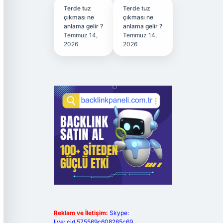
Terde tuz
Terde tuz
çıkması ne
çıkması ne
anlama gelir ?
anlama gelir ?
Temmuz 14,
Temmuz 14,
2026
2026
Reklam ve İletişim:
Skype:
live:.cid.575569c608265c69