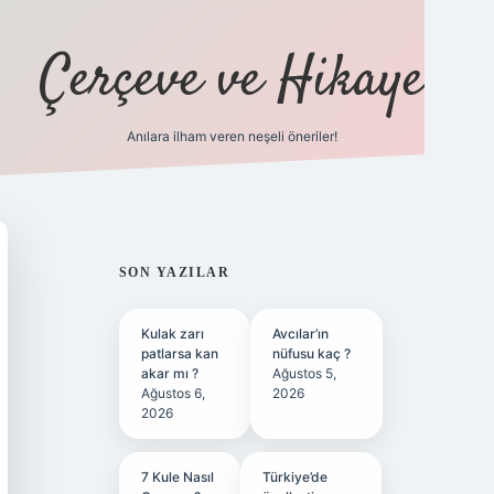
Çerçeve ve Hikaye
Anılara ilham veren neşeli öneriler!
tulipbet
SIDEBAR
SON YAZILAR
Kulak zarı
Avcılar’ın
patlarsa kan
nüfusu kaç ?
akar mı ?
Ağustos 5,
Ağustos 6,
2026
2026
7 Kule Nasıl
Türkiye’de