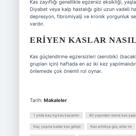
Kas zayıflığı genellikle egzersiz eksikliği, ya
Diyabet veya kalp hastalığı gibi uzun vadeli has
depresyon, fibromiyalji ve kronik yorgunluk 
vardır.
ERIYEN KASLAR NASI
Kas güçlendirme egzersizleri (aerobik) (bacakla
grupları için) haftada en az iki kez yapılmalıd
önlemede çok önemli rol oynar.
Tarih:
Makaleler
1 yılda kaç kg kas kazanılır
40 yaşından sonra kas yapıl
Kaç yaşına kadar kas gelişir
Kas arttıkça güç artar mı