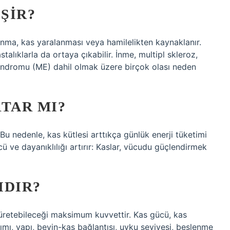
ŞIR?
şlanma, kas yaralanması veya hamilelikten kaynaklanır.
talıklarla da ortaya çıkabilir. İnme, multipl skleroz,
sendromu (ME) dahil olmak üzere birçok olası neden
TAR MI?
. Bu nedenle, kas kütlesi arttıkça günlük enerji tüketimi
ücü ve dayanıklılığı artırır: Kaslar, vücudu güçlendirmek
IDIR?
e üretebileceği maksimum kuvvettir. Kas gücü, kas
ımı, yapı, beyin-kas bağlantısı, uyku seviyesi, beslenme