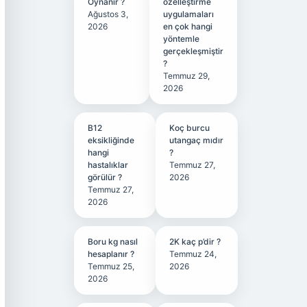
Oynanır ?
özelleştirme
Ağustos 3,
uygulamaları
2026
en çok hangi
yöntemle
gerçekleşmiştir
?
Temmuz 29,
2026
B12
Koç burcu
eksikliğinde
utangaç mıdır
hangi
?
hastalıklar
Temmuz 27,
görülür ?
2026
Temmuz 27,
2026
Boru kg nasıl
2K kaç p’dir ?
hesaplanır ?
Temmuz 24,
Temmuz 25,
2026
2026