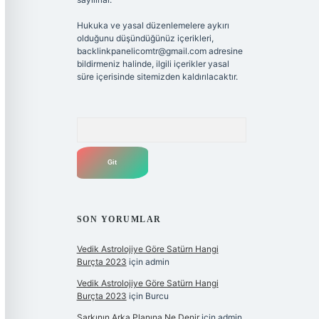
Hukuka ve yasal düzenlemelere aykırı
olduğunu düşündüğünüz içerikleri,
backlinkpanelicomtr@gmail.com
adresine
bildirmeniz halinde, ilgili içerikler yasal
süre içerisinde sitemizden kaldırılacaktır.
Arama
SON YORUMLAR
Vedik Astrolojiye Göre Satürn Hangi
Burçta 2023
için
admin
Vedik Astrolojiye Göre Satürn Hangi
Burçta 2023
için
Burcu
Şarkının Arka Planına Ne Denir
için
admin