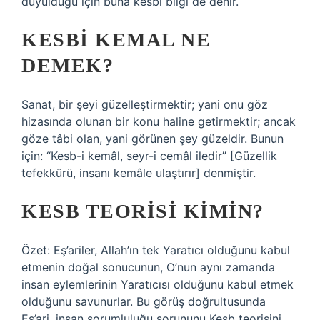
duyulduğu için buna kesbî bilgi de denir.
KESBI KEMAL NE
DEMEK?
Sanat, bir şeyi güzelleştirmektir; yani onu göz
hizasında olunan bir konu haline getirmektir; ancak
göze tâbi olan, yani görünen şey güzeldir. Bunun
için: “Kesb-i kemâl, seyr-i cemâl iledir” [Güzellik
tefekkürü, insanı kemâle ulaştırır] denmiştir.
KESB TEORISI KIMIN?
Özet: Eş’ariler, Allah’ın tek Yaratıcı olduğunu kabul
etmenin doğal sonucunun, O’nun aynı zamanda
insan eylemlerinin Yaratıcısı olduğunu kabul etmek
olduğunu savunurlar. Bu görüş doğrultusunda
Eş’ari, insan sorumluluğu sorununu Kesb teorisini