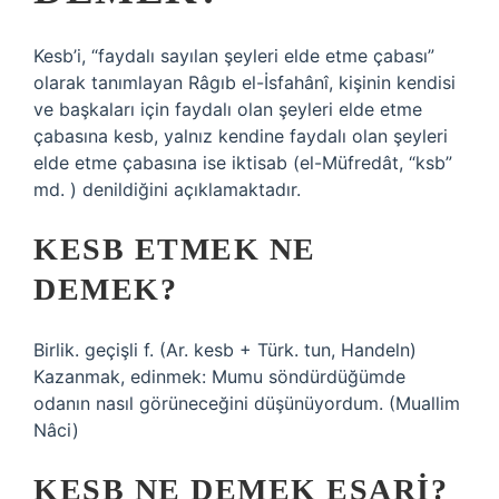
Kesb’i, “faydalı sayılan şeyleri elde etme çabası”
olarak tanımlayan Râgıb el-İsfahânî, kişinin kendisi
ve başkaları için faydalı olan şeyleri elde etme
çabasına kesb, yalnız kendine faydalı olan şeyleri
elde etme çabasına ise iktisab (el-Müfredât, “ksb”
md. ) denildiğini açıklamaktadır.
KESB ETMEK NE
DEMEK?
Birlik. geçişli f. (Ar. kesb + Türk. tun, Handeln)
Kazanmak, edinmek: Mumu söndürdüğümde
odanın nasıl görüneceğini düşünüyordum. (Muallim
Nâci)
KESB NE DEMEK EŞARI?