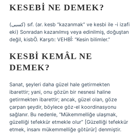
KESEBI NE DEMEK?
(ﻛﺴﺒﻰ) sıf. (ar. kesb “kazanmak” ve kesbі ile -і izafi
eki) Sonradan kazanılmış veya edinilmiş, doğuştan
değil, kisbÖ. Karşıtı: VEHBÎ: “Kesin bilimler.”
KESBI KEMÂL NE
DEMEK?
Sanat, şeyleri daha güzel hale getirmekten
ibarettir; yani, onu gözün bir nesnesi haline
getirmekten ibarettir; ancak, güzel olan, göze
çarpan şeydir, böylece göz-el koordinasyonu
sağlanır. Bu nedenle, “Mükemmelliğe ulaşmak,
güzelliği tefekkür etmekle olur” [Güzelliği tefekkür
etmek, insanı mükemmelliğe götürür] denmiştir.