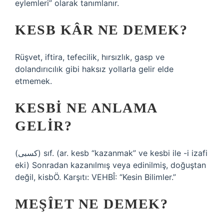
eylemleri” olarak tanımlanır.
KESB KÂR NE DEMEK?
Rüşvet, iftira, tefecilik, hırsızlık, gasp ve
dolandırıcılık gibi haksız yollarla gelir elde
etmemek.
KESBI NE ANLAMA
GELIR?
(ﻛﺴﺒﻰ) sıf. (ar. kesb “kazanmak” ve kesbі ile -і izafi
eki) Sonradan kazanılmış veya edinilmiş, doğuştan
değil, kisbÖ. Karşıtı: VEHBÎ: “Kesin Bilimler.”
MEŞÎET NE DEMEK?