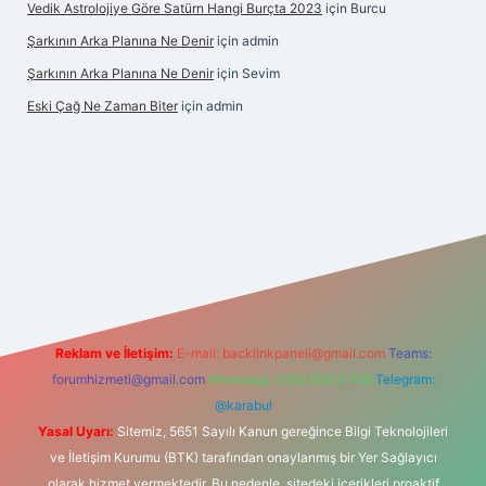
Vedik Astrolojiye Göre Satürn Hangi Burçta 2023
için
Burcu
Şarkının Arka Planına Ne Denir
için
admin
Şarkının Arka Planına Ne Denir
için
Sevim
Eski Çağ Ne Zaman Biter
için
admin
ulipbet
Reklam ve İletişim:
E-mail:
backlinkpaneli@gmail.com
Teams:
forumhizmeti@gmail.com
Whatsapp: 0262 606 0 726
Telegram:
@karabul
Yasal Uyarı:
Sitemiz, 5651 Sayılı Kanun gereğince Bilgi Teknolojileri
ve İletişim Kurumu (BTK) tarafından onaylanmış bir Yer Sağlayıcı
olarak hizmet vermektedir. Bu nedenle, sitedeki içerikleri proaktif