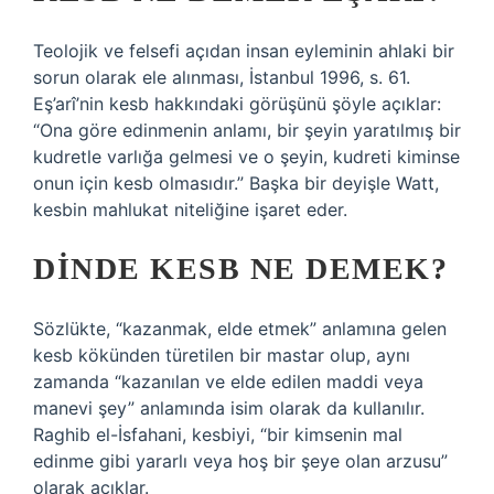
Teolojik ve felsefi açıdan insan eyleminin ahlaki bir
sorun olarak ele alınması, İstanbul 1996, s. 61.
Eş’arî’nin kesb hakkındaki görüşünü şöyle açıklar:
“Ona göre edinmenin anlamı, bir şeyin yaratılmış bir
kudretle varlığa gelmesi ve o şeyin, kudreti kiminse
onun için kesb olmasıdır.” Başka bir deyişle Watt,
kesbin mahlukat niteliğine işaret eder.
DINDE KESB NE DEMEK?
Sözlükte, “kazanmak, elde etmek” anlamına gelen
kesb kökünden türetilen bir mastar olup, aynı
zamanda “kazanılan ve elde edilen maddi veya
manevi şey” anlamında isim olarak da kullanılır.
Raghib el-İsfahani, kesbiyi, “bir kimsenin mal
edinme gibi yararlı veya hoş bir şeye olan arzusu”
olarak açıklar.