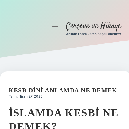
Çerçeve ve Hikaye
menüyü
aç
Anılara ilham veren neşeli öneriler!
Anasayfa
Gizlilik Politikası
Yasal Uyarı
Hakkımızda
KESB DINI ANLAMDA NE DEMEK
Tarih: Nisan 27, 2025
İSLAMDA KESBI NE
DEMEK?