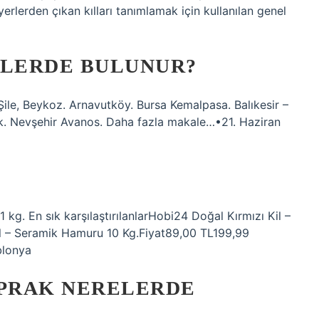
n yerlerden çıkan kılları tanımlamak için kullanılan genel
ELERDE BULUNUR?
– Şile, Beykoz. Arnavutköy. Bursa Kemalpasa. Balıkesir –
ık. Nevşehir Avanos. Daha fazla makale…•21. Haziran
g. En sık karşılaştırılanlarHobi24 Doğal Kırmızı Kil –
l – Seramik Hamuru 10 Kg.Fiyat89,00 TL199,99
blonya
OPRAK NERELERDE