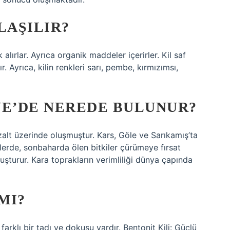
LAŞILIR?
 alırlar. Ayrıca organik maddeler içerirler. Kil saf
. Ayrıca, kilin renkleri sarı, pembe, kırmızımsı,
YE’DE NEREDE BULUNUR?
alt üzerinde oluşmuştur. Kars, Göle ve Sarıkamış’ta
mlerde, sonbaharda ölen bitkiler çürümeye fırsat
turur. Kara toprakların verimliliği dünya çapında
MI?
n farklı bir tadı ve dokusu vardır. Bentonit Kili: Güçlü