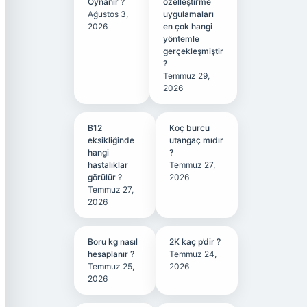
Oynanır ?
özelleştirme
Ağustos 3,
uygulamaları
2026
en çok hangi
yöntemle
gerçekleşmiştir
?
Temmuz 29,
2026
B12
Koç burcu
eksikliğinde
utangaç mıdır
hangi
?
hastalıklar
Temmuz 27,
görülür ?
2026
Temmuz 27,
2026
Boru kg nasıl
2K kaç p’dir ?
hesaplanır ?
Temmuz 24,
Temmuz 25,
2026
2026