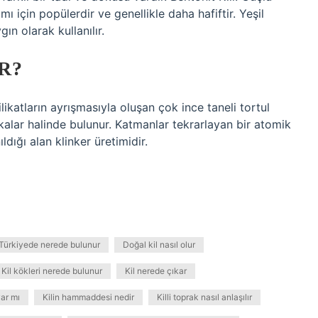
kımı için popülerdir ve genellikle daha hafiftir. Yeşil
gın olarak kullanılır.
R?
likatların ayrışmasıyla oluşan çok ince taneli tortul
bakalar halinde bulunur. Katmanlar tekrarlayan bir atomik
ldığı alan klinker üretimidir.
 Türkiyede nerede bulunur
Doğal kil nasıl olur
Kil kökleri nerede bulunur
Kil nerede çıkar
ar mı
Kilin hammaddesi nedir
Killi toprak nasıl anlaşılır