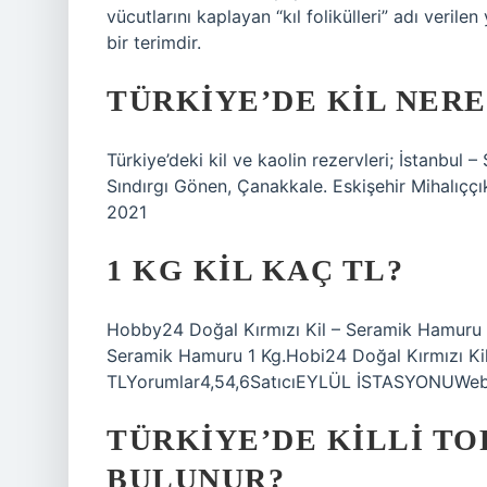
vücutlarını kaplayan “kıl folikülleri” adı verile
bir terimdir.
TÜRKIYE’DE KIL NER
Türkiye’deki kil ve kaolin rezervleri; İstanbul 
Sındırgı Gönen, Çanakkale. Eskişehir Mihalıçç
2021
1 KG KIL KAÇ TL?
Hobby24 Doğal Kırmızı Kil – Seramik Hamuru 1 k
Seramik Hamuru 1 Kg.Hobi24 Doğal Kırmızı Ki
TLYorumlar4,54,6SatıcıEYLÜL İSTASYONUWe
TÜRKIYE’DE KILLI T
BULUNUR?