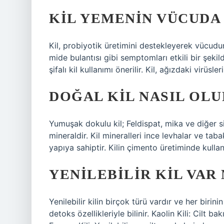
KIL YEMENIN VÜCUDA 
Kil, probiyotik üretimini destekleyerek vücudun 
mide bulantısı gibi semptomları etkili bir şekild
şifalı kil kullanımı önerilir. Kil, ağızdaki virüsle
DOĞAL KIL NASIL OLU
Yumuşak dokulu kil; Feldispat, mika ve diğer si
mineraldir. Kil mineralleri ince levhalar ve ta
yapıya sahiptir. Kilin çimento üretiminde kullanı
YENILEBILIR KIL VAR 
Yenilebilir kilin birçok türü vardır ve her birini
detoks özellikleriyle bilinir. Kaolin Kili: Cilt ba