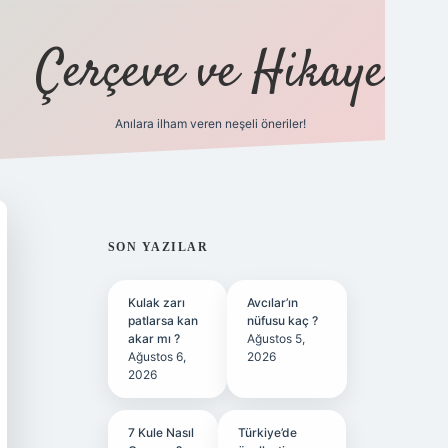
Çerçeve ve Hikaye
Anılara ilham veren neşeli öneriler!
tulipbet
SIDEBAR
SON YAZILAR
Kulak zarı
Avcılar’ın
patlarsa kan
nüfusu kaç ?
akar mı ?
Ağustos 5,
Ağustos 6,
2026
2026
7 Kule Nasıl
Türkiye’de