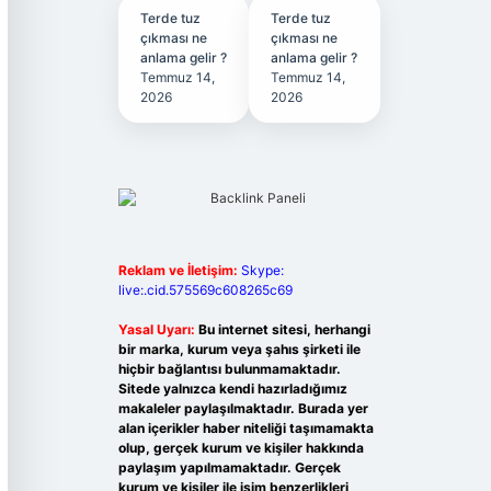
Terde tuz
Terde tuz
çıkması ne
çıkması ne
anlama gelir ?
anlama gelir ?
Temmuz 14,
Temmuz 14,
2026
2026
Reklam ve İletişim:
Skype:
live:.cid.575569c608265c69
Yasal Uyarı:
Bu internet sitesi, herhangi
bir marka, kurum veya şahıs şirketi ile
hiçbir bağlantısı bulunmamaktadır.
Sitede yalnızca kendi hazırladığımız
makaleler paylaşılmaktadır. Burada yer
alan içerikler haber niteliği taşımamakta
olup, gerçek kurum ve kişiler hakkında
paylaşım yapılmamaktadır. Gerçek
kurum ve kişiler ile isim benzerlikleri