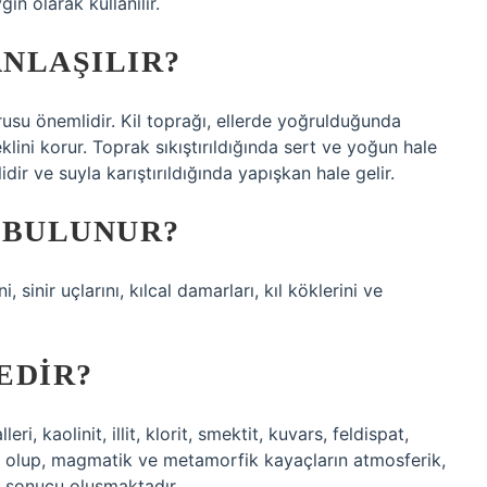
gın olarak kullanılır.
ANLAŞILIR?
orusu önemlidir. Kil toprağı, ellerde yoğrulduğunda
eklini korur. Toprak sıkıştırıldığında sert ve yoğun hale
lidir ve suyla karıştırıldığında yapışkan hale gelir.
 BULUNUR?
, sinir uçlarını, kılcal damarları, kıl köklerini ve
EDIR?
i, kaolinit, illit, klorit, smektit, kuvars, feldispat,
ta olup, magmatik ve metamorfik kayaçların atmosferik,
sı sonucu oluşmaktadır.