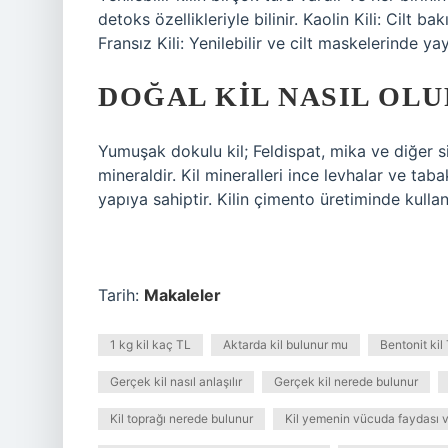
detoks özellikleriyle bilinir. Kaolin Kili: Cilt ba
Fransız Kili: Yenilebilir ve cilt maskelerinde yay
DOĞAL KIL NASIL OLU
Yumuşak dokulu kil; Feldispat, mika ve diğer si
mineraldir. Kil mineralleri ince levhalar ve ta
yapıya sahiptir. Kilin çimento üretiminde kullanı
Tarih:
Makaleler
1 kg kil kaç TL
Aktarda kil bulunur mu
Bentonit kil
Gerçek kil nasıl anlaşılır
Gerçek kil nerede bulunur
Kil toprağı nerede bulunur
Kil yemenin vücuda faydası v