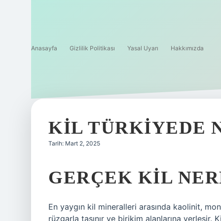
Anasayfa
Gizlilik Politikası
Yasal Uyarı
Hakkımızda
KIL TÜRKIYEDE
Tarih: Mart 2, 2025
GERÇEK KIL NE
En yaygın kil mineralleri arasında kaolinit, mont
rüzgarla taşınır ve birikim alanlarına yerleşir. 