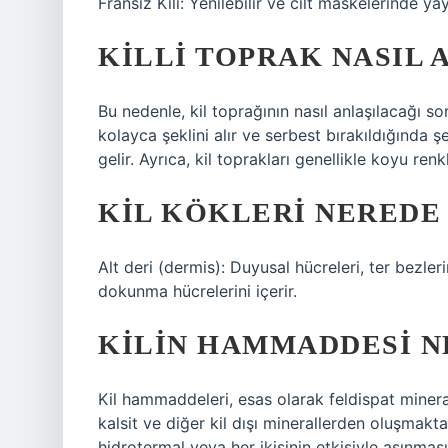
Fransız Kili: Yenilebilir ve cilt maskelerinde yay
KILLI TOPRAK NASIL 
Bu nedenle, kil toprağının nasıl anlaşılacağı s
kolayca şeklini alır ve serbest bırakıldığında ş
gelir. Ayrıca, kil toprakları genellikle koyu renk
KIL KÖKLERI NEREDE
Alt deri (dermis): Duyusal hücreleri, ter bezlerini
dokunma hücrelerini içerir.
KILIN HAMMADDESI N
Kil hammaddeleri, esas olarak feldispat mineraller
kalsit ve diğer kil dışı minerallerden oluşmak
hidrotermal veya her ikisinin etkisiyle aşınma