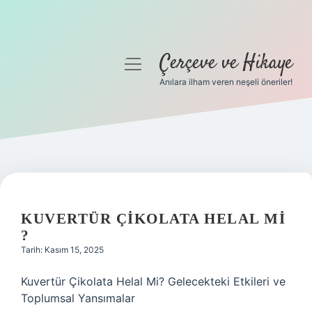
Çerçeve ve Hikaye
menüyü
aç
Anılara ilham veren neşeli öneriler!
Anasayfa
Gizlilik Politikası
Yasal Uyarı
Hakkımızda
KUVERTÜR ÇIKOLATA HELAL MI
?
Tarih: Kasım 15, 2025
Kuvertür Çikolata Helal Mi? Gelecekteki Etkileri ve
Toplumsal Yansımalar