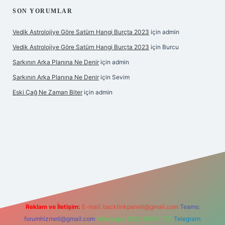
SON YORUMLAR
Vedik Astrolojiye Göre Satürn Hangi Burçta 2023
için
admin
Vedik Astrolojiye Göre Satürn Hangi Burçta 2023
için
Burcu
Şarkının Arka Planına Ne Denir
için
admin
Şarkının Arka Planına Ne Denir
için
Sevim
Eski Çağ Ne Zaman Biter
için
admin
et
Reklam ve İletişim:
E-mail:
backlinkpaneli@gmail.com
Teams:
forumhizmeti@gmail.com
Whatsapp: 0262 606 0 726
Telegram: