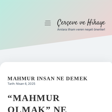
Çerçeve ve Hikaye
menüyü
aç
Anılara ilham veren neşeli öneriler!
Anasayfa
Gizlilik Politikası
Yasal Uyarı
Hakkımızda
MAHMUR INSAN NE DEMEK
Tarih: Nisan 6, 2025
“MAHMUR
OLMAK” NE