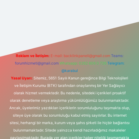
ipbet
Reklam ve İletişim:
E-mail:
backlinkpaneli@gmail.com
Teams:
forumhizmeti@gmail.com
Whatsapp: 0262 606 0 726
Telegram:
@karabul
Yasal Uyarı:
Sitemiz, 5651 Sayılı Kanun gereğince Bilgi Teknolojileri
ve İletişim Kurumu (BTK) tarafından onaylanmış bir Yer Sağlayıcı
olarak hizmet vermektedir. Bu nedenle, sitedeki içerikleri proaktif
olarak denetleme veya araştırma yükümlülüğümüz bulunmamaktadır.
Ancak, üyelerimiz yazdıkları içeriklerin sorumluluğunu taşımakta olup,
siteye üye olarak bu sorumluluğu kabul etmiş sayılırlar. Bu internet
sitesi, herhangi bir marka, kurum veya şahıs şirketi ile hiçbir bağlantısı
bulunmamaktadır. Sitede yalnızca kendi hazırladığımız makaleler
paylaşılmaktadır. Burada yer alan içerikler haber niteliği taşımamakta