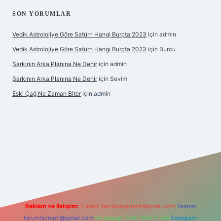
SON YORUMLAR
Vedik Astrolojiye Göre Satürn Hangi Burçta 2023
için
admin
Vedik Astrolojiye Göre Satürn Hangi Burçta 2023
için
Burcu
Şarkının Arka Planına Ne Denir
için
admin
Şarkının Arka Planına Ne Denir
için
Sevim
Eski Çağ Ne Zaman Biter
için
admin
et
Reklam ve İletişim:
E-mail:
backlinkpaneli@gmail.com
Teams:
forumhizmeti@gmail.com
Whatsapp: 0262 606 0 726
Telegram: