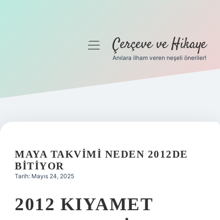
Çerçeve ve Hikaye
menüyü
aç
Anılara ilham veren neşeli öneriler!
Anasayfa
Gizlilik Politikası
Yasal Uyarı
Hakkımızda
MAYA TAKVIMI NEDEN 2012DE
BITIYOR
Tarih: Mayıs 24, 2025
2012 KIYAMET