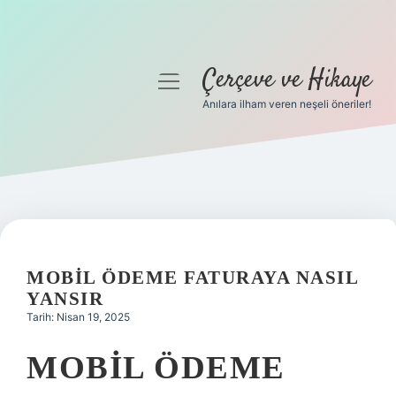
Çerçeve ve Hikaye
menüyü
aç
Anılara ilham veren neşeli öneriler!
Anasayfa
Gizlilik Politikası
Yasal Uyarı
Hakkımızda
MOBIL ÖDEME FATURAYA NASIL
YANSIR
Tarih: Nisan 19, 2025
MOBIL ÖDEME