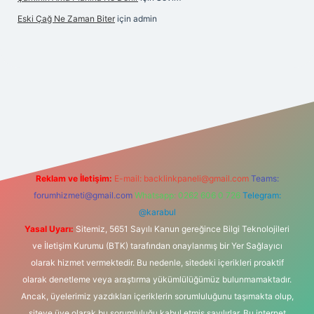
Eski Çağ Ne Zaman Biter
için
admin
bet
Reklam ve İletişim:
E-mail:
backlinkpaneli@gmail.com
Teams:
forumhizmeti@gmail.com
Whatsapp: 0262 606 0 726
Telegram:
@karabul
Yasal Uyarı:
Sitemiz, 5651 Sayılı Kanun gereğince Bilgi Teknolojileri
ve İletişim Kurumu (BTK) tarafından onaylanmış bir Yer Sağlayıcı
olarak hizmet vermektedir. Bu nedenle, sitedeki içerikleri proaktif
olarak denetleme veya araştırma yükümlülüğümüz bulunmamaktadır.
Ancak, üyelerimiz yazdıkları içeriklerin sorumluluğunu taşımakta olup,
siteye üye olarak bu sorumluluğu kabul etmiş sayılırlar. Bu internet