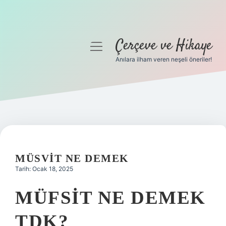
Çerçeve ve Hikaye
menüyü
aç
Anılara ilham veren neşeli öneriler!
Anasayfa
Gizlilik Politikası
Yasal Uyarı
Hakkımızda
MÜSVIT NE DEMEK
Tarih: Ocak 18, 2025
MÜFSIT NE DEMEK
TDK?