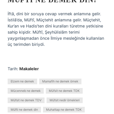
İftâ, dini bir soruya cevap vermek anlamına gelir.
İstilâ’da, Müftî, Müçtehit anlamına gelir. Müçtehit,
Kur’an ve Hadis’ten dini kuralları türetme yetkisine
sahip kişidir. Müftî, Şeyhülislâm terimi
yaygınlaşmadan önce İlmiye mesleğinde kullanılan
üç terimden biriydi.
Tarih:
Makaleler
Elzem ne demek
Mamafih ne demek örnek
Mücenneb ne demek
Müfsit ne demek TDK
Müfsit ne demek TDV
Müfsit nedir örnekleri
Müfti ne demek din
Muhattap ne demek TDK