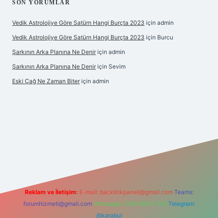
SON YORUMLAR
Vedik Astrolojiye Göre Satürn Hangi Burçta 2023
için
admin
Vedik Astrolojiye Göre Satürn Hangi Burçta 2023
için
Burcu
Şarkının Arka Planına Ne Denir
için
admin
Şarkının Arka Planına Ne Denir
için
Sevim
Eski Çağ Ne Zaman Biter
için
admin
tulipbet
Reklam ve İletişim:
E-mail:
backlinkpaneli@gmail.com
Teams:
forumhizmeti@gmail.com
Whatsapp: 0262 606 0 726
Telegram:
@karabul